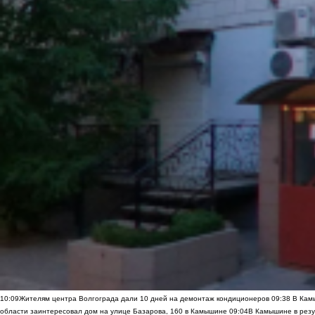
10:09
Жителям центра Волгограда дали 10 дней на демонтаж кондиционеров
09:38
В Камы
области заинтересовал дом на улице Базарова, 160 в Камышине
09:04
В Камышине в резу