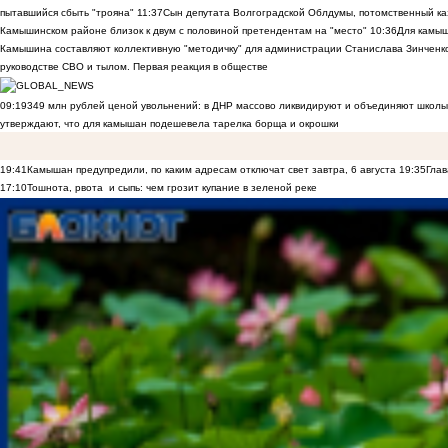
пытавшийся сбыть "трояна"
11:37
Сын депутата Волгоградской Облдумы, потомственный ка
Камышинском районе близок к двум с половиной претендентам на "место"
10:36
Для камы
Камышина составляют коллективную "методичку" для администрации Станислава Зинченко,
руководстве СВО и тылом. Первая реакция в обществе
09:19
349 млн рублей ценой увольнений: в ДНР массово ликвидируют и объединяют школы
утверждают, что для камышан подешевела тарелка борща и окрошки
19:41
Камышан предупредили, по каким адресам отключат свет завтра, 6 августа
19:35
Глав
17:10
Тошнота, рвота и сыпь: чем грозит купание в зеленой реке