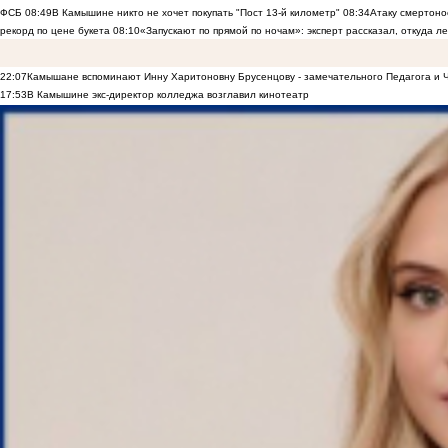
ФСБ
08:49
В Камышине никто не хочет покупать "Пост 13-й километр"
08:34
Атаку смертоно
рекорд по цене букета
08:10
«Запускают по прямой по ночам»: эксперт рассказал, откуда 
22:07
Камышане вспоминают Инну Харитоновну Брусенцову - замечательного Педагога и 
17:53
В Камышине экс-директор колледжа возглавил кинотеатр