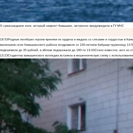
О сумасшедшем зное, который накроет Камышин, экстренно предупредили в ГУ МЧС
18:53
Родные погибших героев приняли их ордена и медаль со слезами и гордостью в Ка
маленьком селе Камышинского района поздравили со 100-летием бабушку-труженицу
13:
подешевели до 35 рублей, а яблоки подорожали до 180-ти
13:43
Стало известно, кого из
13:23
Студентка камышинского колледжа вступила в мошенническую схему с использование