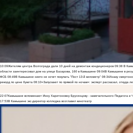
10:09
Жителям центра Волгограда дали 10 дней на демонтаж кондиционеров
09:38
В Камы
области заинтересовал дом на улице Базарова, 160 в Камышине
09:04
В Камышине в резу
ФСБ
08:49
В Камышине никто не хочет покупать "Пост 13-й километр"
08:34
Анаку смертоно
рекорд по цене букета
08:10
«Запускают по прямой по ночам»: эксперт рассказал, откуда 
22:07
Камышане вспоминают Инну Харитоновну Брусенцову - замечательного Педагога и 
17:53
В Камышине экс-директор колледжа возглавил кинотеатр