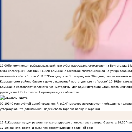
15:00
Почему нельзя выбрасывать выбитые зубы, рассказала стоматолог из Волгограда
14
в это несовершеннолетних
14:32
В Камышине госавтоинспекторы вышли на улицы пообщать
пытавшийся сбыть "трояна"
11:37
Сын депутата Волгоградской Облдумы, потомственный ка
Камышинском районе близок к двум с половиной претендентам на "место"
10:36
Для камы
Камышина составляют коллективную "методичку" для администрации Станислава Зинченко,
руководстве СВО и тылом. Первая реакция в обществе
09:19
349 млн рублей ценой увольнений: в ДНР массово ликвидируют и объединяют школы
утверждают, что для камышан подешевела тарелка борща и окрошки
19:41
Камышан предупредили, по каким адресам отключат свет завтра, 6 августа
19:35
Глав
17:10
Тошнота, рвота и сыпь: чем грозит купание в зеленой реке