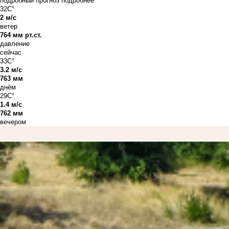
подробный прогноз
подробнее
32C°
2 м/с
ветер
764 мм рт.ст.
давление
сейчас
33C°
3.2 м/с
763 мм
днём
29C°
1.4 м/с
762 мм
вечером