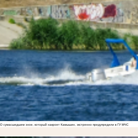
О сумасшедшем зное, который накроет Камышин, экстренно предупредили в ГУ МЧС