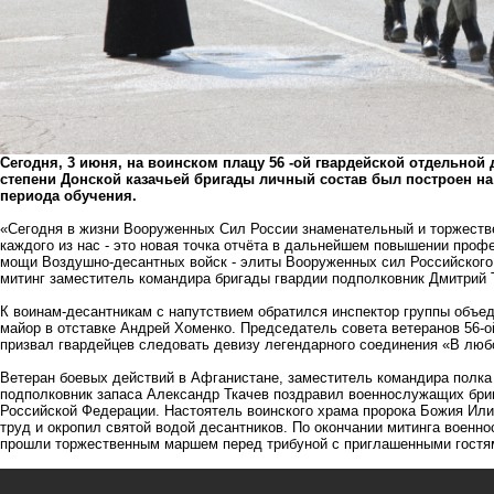
Сегодня, 3 июня, на воинском плацу 56 -ой гвардейской отдельно
степени Донской казачьей бригады личный состав был построен на
периода обучения.
«Сегодня в жизни Вооруженных Сил России знаменательный и торжестве
каждого из нас - это новая точка отчёта в дальнейшем повышении проф
мощи Воздушно-десантных войск - элиты Вооруженных сил Российского 
митинг заместитель командира бригады гвардии подполковник Дмитрий
К воинам-десантникам с напутствием обратился инспектор группы объе
майор в отставке Андрей Хоменко. Председатель совета ветеранов 56-
призвал гвардейцев следовать девизу легендарного соединения «В люб
Ветеран боевых действий в Афганистане, заместитель командира полка 
подполковник запаса Александр Ткачев поздравил военнослужащих бри
Российской Федерации. Настоятель воинского храма пророка Божия Или
труд и окропил святой водой десантников. По окончании митинга военн
прошли торжественным маршем перед трибуной с приглашенными гостя