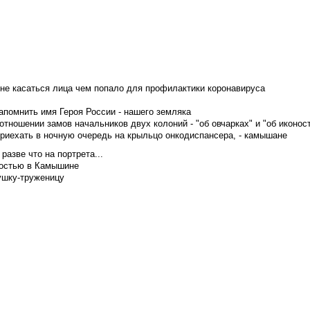
не касаться лица чем попало для профилактики коронавируса
апомнить имя Героя России - нашего земляка
тношении замов начальников двух колоний - "об овчарках" и "об иконос
приехать в ночную очередь на крыльцо онкодиспансера, - камышане
азве что на портрета...
достью в Камышине
ушку-труженицу