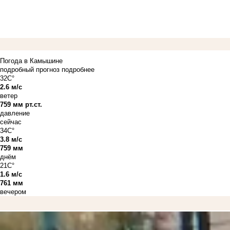
Погода в Камышине
подробный прогноз
подробнее
32C°
2.6 м/с
ветер
759 мм рт.ст.
давление
сейчас
34C°
3.8 м/с
759 мм
днём
21C°
1.6 м/с
761 мм
вечером