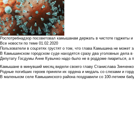
Роспотребнадзор посоветовал камышанам держать в чистоте гаджеты и 
Все новости по теме
01.02.2020
Пользователи в соцсетях грустят о том, что глава Камышина не может з
В Камышинском городском суде находятся сразу два уголовных дела в о
Депутату Госдумы Анне Кувычко надо было не в роддоме пиариться, а 
Камышане в минувший месяц видели своего главу Станислава Зинченко р
Родные погибших героев приняли их ордена и медаль со слезами и гор
В маленьком селе Камышинского района поздравили со 100-летием баб