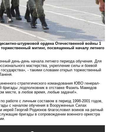
й десантно-штурмовой ордена Отечественной войны 1
 торжественный митинг, посвященный началу летнего
нный день-день начала летнего периода обучения. Для
ессионального мастерства, укрепление силы и боевой
государства», - такими словами открыл торжественный
 Таненя.
диненного стратегического командования ЮВО генерал-
ой бригады ,подполковник в отставке Фазиль Мамедов
ом месте, в любое время, любые задачи!».
по работе с личным составом в период 1998-2001 годов,
гады с началом обучения в Вооруженных Силах
и иерей Георгий Родионов благословил воинов на ратный
ослужащие бригады в сопровождении военного оркестра
ми.