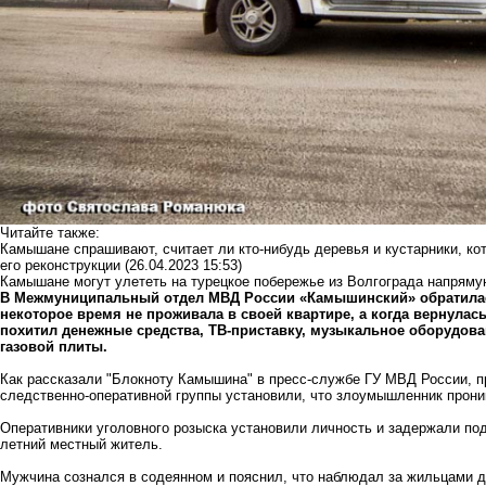
Читайте также:
Камышане спрашивают, считает ли кто-нибудь деревья и кустарники, к
его реконструкции
(26.04.2023 15:53)
Камышане могут улететь на турецкое побережье из Волгограда напрям
В Межмуниципальный отдел МВД России «Камышинский» обратилас
некоторое время не проживала в своей квартире, а когда вернула
похитил денежные средства, ТВ-приставку, музыкальное оборудован
газовой плиты.
Как рассказали "Блокноту Камышина" в пресс-службе ГУ МВД России, 
следственно-оперативной группы установили, что злоумышленник прони
Оперативники уголовного розыска установили личность и задержали под
летний местный житель.
Мужчина сознался в содеянном и пояснил, что наблюдал за жильцами д