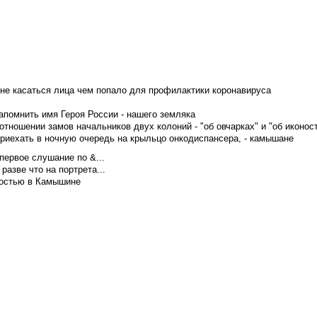
не касаться лица чем попало для профилактики коронавируса
апомнить имя Героя России - нашего земляка
тношении замов начальников двух колоний - "об овчарках" и "об иконос
приехать в ночную очередь на крыльцо онкодиспансера, - камышане
первое слушание по &...
азве что на портрета...
достью в Камышине