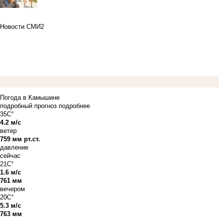
Новости СМИ2
Погода в Камышине
подробный прогноз
подробнее
35C°
4.2 м/с
ветер
759 мм рт.ст.
давление
сейчас
21C°
1.6 м/с
761 мм
вечером
20C°
5.3 м/с
763 мм