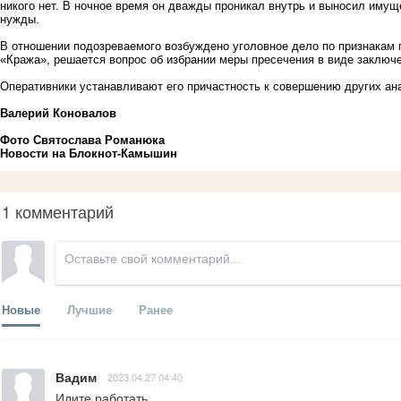
никого нет. В ночное время он дважды проникал внутрь и выносил имуще
нужды.
В отношении подозреваемого возбуждено уголовное дело по признакам п
«Кража», решается вопрос об избрании меры пресечения в виде заключе
Оперативники устанавливают его причастность к совершению других ан
Валерий Коновалов
Фото Святослава Романюка
Новости на Блoкнoт-Камышин
1 комментарий
Новые
Лучшие
Ранее
Вадим
2023.04.27 04:40
Идите работать