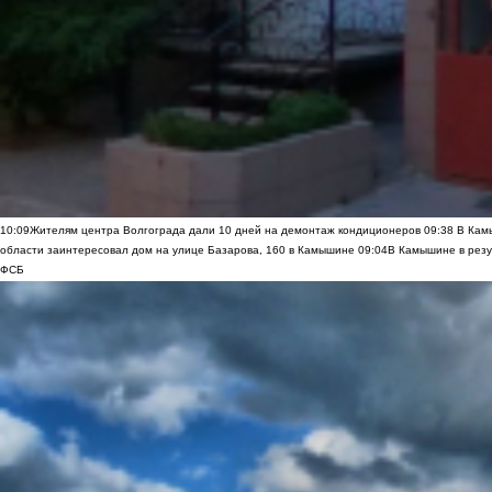
10:09
Жителям центра Волгограда дали 10 дней на демонтаж кондиционеров
09:38
В Камы
области заинтересовал дом на улице Базарова, 160 в Камышине
09:04
В Камышине в резу
ФСБ