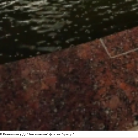
В Камышине у ДК "Текстильщик" фонтан "протух"