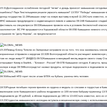
15:31
Долгожданное ослабление погодной "печки" и дождь принесет камышанам сегодняш
ошиблись? Парк Текстильщиков решили украсить камышом?
13:55
У "Победы" камышанам п
доход государства
11:28
Камышан зовут на новую выставку в музей
11:20
Стало известно, 
МЧС камышан предупредили о надвигающихся ливнях и шквалах
09:24
В Камышине сладкий 
фестиваль на спецэкспрессе
09:03
Камышане провели ночь в условиях беспилотной опасн
захлопнется»: ВС РФ прорываются в Харьковской области
08:05
В Камышине немного отст
слушание по "делу Норова", не предполагается
15:20
Певицу Елену Тополю из Запорожья затравили из-за того, что она занималась сексом
израненных отправили к хирургам
10:32
В Волгоградской области расчищают живописную р
там не люди живут?!" (ВИДЕО)
09:52
Камышане в минувший месяц видели своего главу Ста
отказывает Киеву в Starlink, - "Блокнот - Россия"
09:07
В Камышине сегодня, 8 августа, пр
холере в воде
08:58
Волгоградстат назвал продукты, которые подорожали и подешевели 
08:50
Ильский НПЗ горит после атаки БПЛА на Кубань: ранены пять человек
18:53
Родные погибших героев приняли их ордена и медаль со слезами и гордостью в Ка
маленьком селе Камышинского района поздравили со 100-летием бабушку-труженицу
13:
подешевели до 35 рублей, а яблоки подорожали до 180-ти
13:43
Стало известно, кого из
13:23
Студентка камышинского колледжа вступила в мошенническую схему с использование