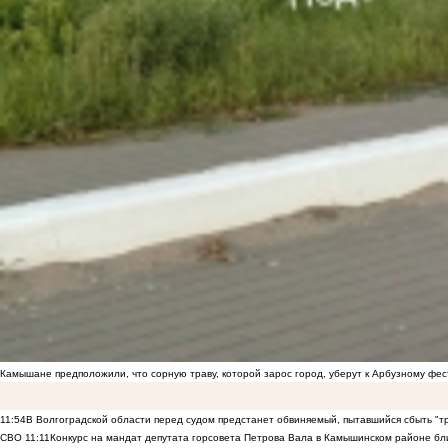
Камышане предположили, что сорную траву, которой зарос город, уберут к Арбузному фе
11:54
В Волгоградской области перед судом предстанет обвиняемый, пытавшийся сбыть "т
СВО
11:11
Конкурс на мандат депутата горсовета Петрова Вала в Камышинском районе бли