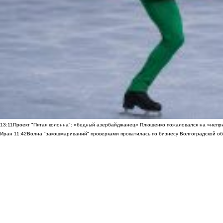
13:11
Проект "Пятая колонна": «бедный азербайджанец» Плющенко пожаловался на «непри
Иран
11:42
Волна "закошмариваний" проверками прокатилась по бизнесу Волгоградской обла