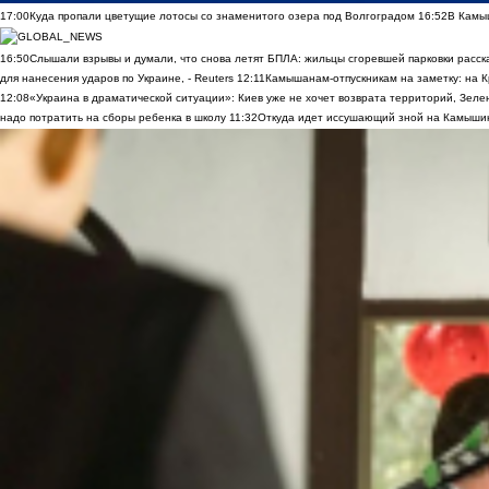
17:00
Куда пропали цветущие лотосы со знаменитого озера под Волгоградом
16:52
В Камы
16:50
Слышали взрывы и думали, что снова летят БПЛА: жильцы сгоревшей парковки расск
для нанесения ударов по Украине, - Reuters
12:11
Камышанам-отпускникам на заметку: на К
12:08
«Украина в драматической ситуации»: Киев уже не хочет возврата территорий, Зелен
надо потратить на сборы ребенка в школу
11:32
Откуда идет иссушающий зной на Камыши