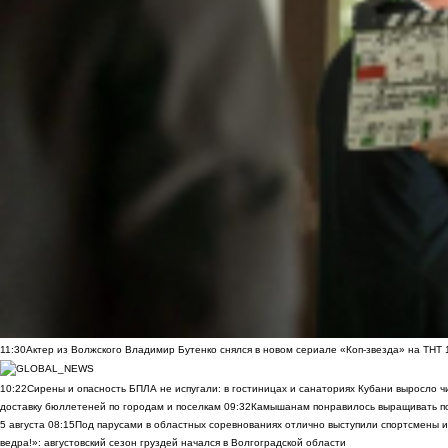
11:30
Актер из Волжского Владимир Бутенко снялся в новом сериале «Коп-звезда» на ТНТ
10:22
Сирены и опасность БПЛА не испугали: в гостиницах и санаториях Кубани выросло 
доставку бюллетеней по городам и поселкам
09:32
Камышанам понравилось выращивать п
5 августа
08:15
Под парусами в областных соревнованиях отлично выступили спортсмены 
ведра!»: августовский сезон груздей начался в Волгоградской области