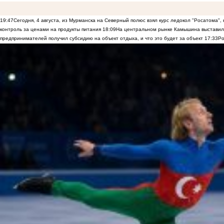
19:47
Сегодня, 4 августа, из Мурманска на Северный полюс взял курс ледокол "Росатома",
контроль за ценами на продукты питания
18:09
На центральном рынке Камышина выставили
предпринимателей получил субсидию на объект отдыха, и что это будет за объект
17:33
Ро