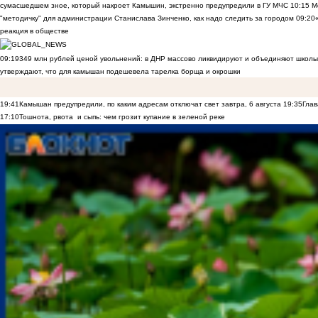
сумасшедшем зное, который накроет Камышин, экстренно предупредили в ГУ МЧС
10:15
Ме
"методичку" для администрации Станислава Зинченко, как надо следить за городом
09:20
реакция в обществе
09:19
349 млн рублей ценой увольнений: в ДНР массово ликвидируют и объединяют школы
утверждают, что для камышан подешевела тарелка борща и окрошки
19:41
Камышан предупредили, по каким адресам отключат свет завтра, 6 августа
19:35
Глав
17:10
Тошнота, рвота и сыпь: чем грозит купание в зеленой реке