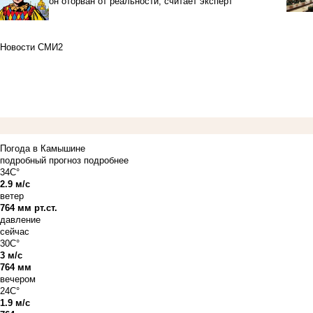
он оторван от реальности, считает эксперт
Новости СМИ2
Погода в Камышине
подробный прогноз
подробнее
34C°
2.9 м/с
ветер
764 мм рт.ст.
давление
сейчас
30C°
3 м/с
764 мм
вечером
24C°
1.9 м/с