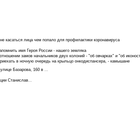
не касаться лица чем попало для профилактики коронавируса
апомнить имя Героя России - нашего земляка
тношении замов начальников двух колоний - "об овчарках" и "об иконос
приехать в ночную очередь на крыльцо онкодиспансера, - камышане
лице Базарова, 160 в ...
ции Станислав...