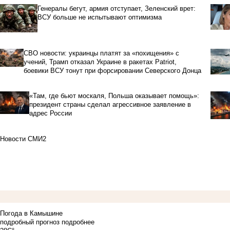
Генералы бегут, армия отступает, Зеленский врет:
ВСУ больше не испытывают оптимизма
СВО новости: украинцы платят за «похищения» с
учений, Трамп отказал Украине в ракетах Patriot,
боевики ВСУ тонут при форсировании Северского Донца
«Там, где бьют москаля, Польша оказывает помощь»:
президент страны сделал агрессивное заявление в
адрес России
Новости СМИ2
Погода в Камышине
подробный прогноз
подробнее