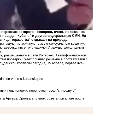
 персонаж которого - женщина, очень похожая на
 правда - Кубань" и другие федеральные СМИ. На
вницы торжества" отдыхает на природе.
 кричащую, истеричную, самую сексуальную кошечку.
ую девочку, писечку сладкую! И закушу шоколадным
а.
да, размещенного в сети Интернет, Квалификационной
там проверки будет принято решение в соответствии с
дейской коллегии сегодня, 15 апреля, портал live-
dalnoe-video-s-kubanskoj-su...
нки-пенсионерки, перелетев через "сплошную"
ата Артема Орлова в членах совета при главе после