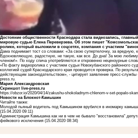
Достояние общественности Краснодара стала видеозапись, главный
мировую судью Елена Переверзева. Об этом пишет "Комсомольская
ролике, который выложили в соцсетях, компания с участием "вино
Дама поднимает тост со словами: «За свою супертелочку, за вредную,
Вдохновляющую, радостную, не такую, как все. До дна! За мою любим
членом!». По ходу спича употребляются и откровенно нецензурные слов
«По факту видеоролика с участием судьи Новокубанского районного су
коллегией судей Краснодарского края проводится проверка. По результа
действующим законодательством», - цитирует заявление пресс-службы су
press.ru.
Мария Александровская
Скриншот live-press.ru
https://obzor.io/2020/04/14/zakushu-shokoladnym-chlenom-v-set-popalo-skan
Новости на Блoкнoт-Камышин
Читайте также:
Молодой пьяный водитель под Камышином врубился в иномарку камыша
(15.04.2020 09:11)
Администрация Камышина как ни в чем не бывало "восстановила" депут
фейкового исключения
(15.04.2020 08:34)