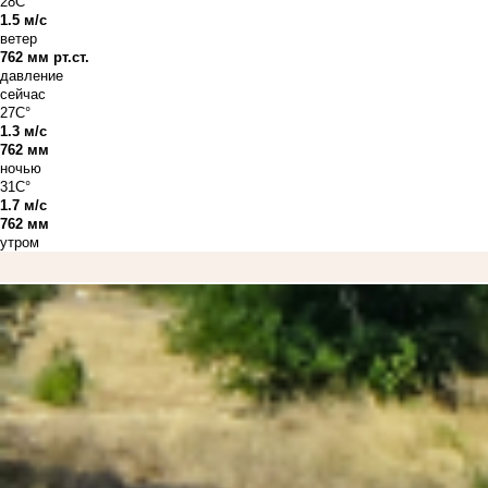
28C°
1.5 м/с
ветер
762 мм рт.ст.
давление
сейчас
27C°
1.3 м/с
762 мм
ночью
31C°
1.7 м/с
762 мм
утром