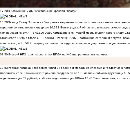
17:20
В Камышине у ДК "Текстильщик" фонтан "протух"
15:20
Певицу Елену Тополю из Запорожья затравили из-за того, что она занималась сексом
израненных отправили к хирургам
10:32
В Волгоградской области расчищают живописную р
там не люди живут?!" (ВИДЕО)
09:52
Камышане в минувший месяц видели своего главу Ста
отказывает Киеву в Starlink, - "Блокнот - Россия"
09:07
В Камышине сегодня, 8 августа, пр
холере в воде
08:58
Волгоградстат назвал продукты, которые подорожали и подешевели 
08:50
Ильский НПЗ горит после атаки БПЛА на Кубань: ранены пять человек
18:53
Родные погибших героев приняли их ордена и медаль со слезами и гордостью в Ка
маленьком селе Камышинского района поздравили со 100-летием бабушку-труженицу
13:
подешевели до 35 рублей, а яблоки подорожали до 180-ти
13:43
Стало известно, кого из