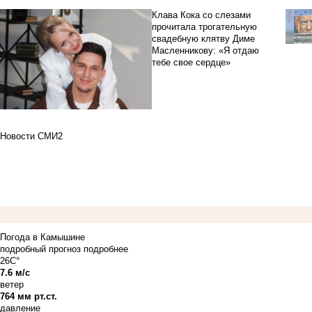
Клава Кока со слезами
прочитала трогательную
свадебную клятву Диме
Масленникову: «Я отдаю
тебе свое сердце»
Новости СМИ2
Погода в Камышине
подробный прогноз
подробнее
26C°
7.6 м/с
ветер
764 мм рт.ст.
давление