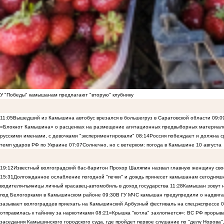
У "Победы" камышанам предлагают "вторую" клубнику
11:05
Вышедший из Камышина автобус врезался в большегруз в Саратовской области
09:0
«Блокнот Камышина» о расценках на размещение агитационных предвыборных материало
русскими именами, с девочками "экспериментировали"
08:14
Россия побеждает и должна с
темп ударов РФ по Украине
07:07
Солнечно, но с ветерком: погода в Камышине 10 августа
19:12
Известный волгоградский бас-баритон Прохор Шаляпин назвал главную женщину св
15:31
Долгожданное ослабление погодной "печки" и дождь принесет камышанам сегодняш
водителя-пьяницы личный красавец-автомобиль в доход государства
11:28
Камышан зовут н
под Белогорками в Камышинском районе
09:30
В ГУ МЧС камышан предупредили о надвига
зазывает волгоградцев приехать на Камышинский Арбузный фестиваль на спецэкспрессе
0
отправилась к тайнику за наркотиками
08:21
«Крышка "котла" захлопнется»: ВС РФ прорыва
заседания Камышинского городского суда, где пройдет первое слушание по "делу Норова"