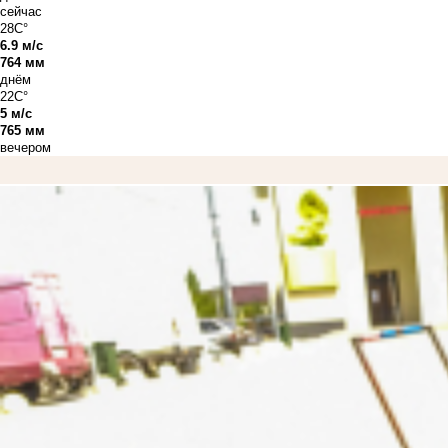
сейчас
28C°
6.9 м/с
764 мм
днём
22C°
5 м/с
765 мм
вечером