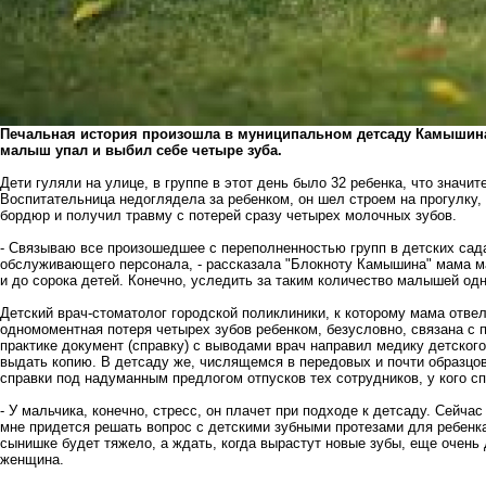
Печальная история произошла в муниципальном детсаду Камышина:
малыш упал и выбил себе четыре зуба.
Дети гуляли на улице, в группе в этот день было 32 ребенка, что знач
Воспитательница недоглядела за ребенком, он шел строем на прогулку,
бордюр и получил травму с потерей сразу четырех молочных зубов.
- Связываю все произошедшее с переполненностью групп в детских сада
обслуживающего персонала, - рассказала "Блокноту Камышина" мама ма
и до сорока детей. Конечно, уследить за таким количество малышей од
Детский врач-стоматолог городской поликлиники, к которому мама отве
одномоментная потеря четырех зубов ребенком, безусловно, связана с 
практике документ (справку) с выводами врач направил медику детског
выдать копию. В детсаду же, числящемся в передовых и почти образцов
справки под надуманным предлогом отпусков тех сотрудников, у кого сп
- У мальчика, конечно, стресс, он плачет при подходе к детсаду. Сейч
мне придется решать вопрос с детскими зубными протезами для ребенка,
сынишке будет тяжело, а ждать, когда вырастут новые зубы, еще очень
женщина.