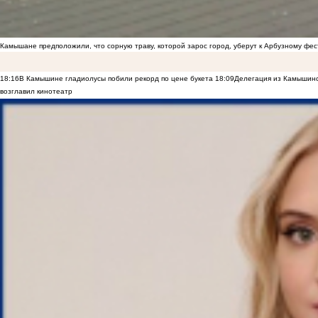
Камышане предположили, что сорную траву, которой зарос город, уберут к Арбузному фе
18:16
В Камышине гладиолусы побили рекорд по цене букета
18:09
Делегация из Камышинс
возглавил кинотеатр