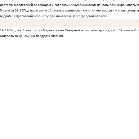
доставку бюллетеней по городам и поселкам
09:32
Камышанам понравилось выращивать п
5 августа
08:15
Под парусами в областных соревнованиях отлично выступили спортсмены 
ведра!»: августовский сезон груздей начался в Волгоградской области
19:47
Сегодня, 4 августа, из Мурманска на Северный полюс взял курс ледокол "Росатома",
контроль за ценами на продукты питания