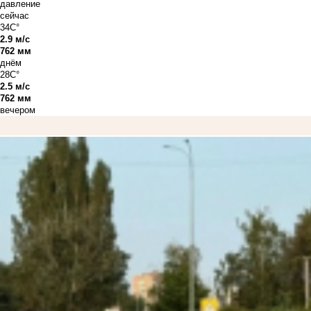
давление
сейчас
34C°
2.9 м/с
762 мм
днём
28C°
2.5 м/с
762 мм
вечером