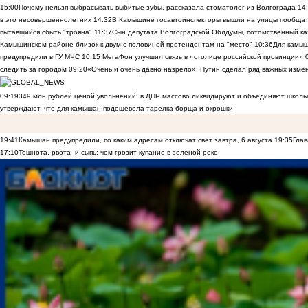
15:00
Почему нельзя выбрасывать выбитые зубы, рассказала стоматолог из Волгограда
14
в это несовершеннолетних
14:32
В Камышине госавтоинспекторы вышли на улицы пообщать
пытавшийся сбыть "трояна"
11:37
Сын депутата Волгоградской Облдумы, потомственный ка
Камышинском районе близок к двум с половиной претендентам на "место"
10:36
Для камы
предупредили в ГУ МЧС
10:15
МегаФон улучшил связь в «столице российской провинции»
следить за городом
09:20
«Очень и очень давно назрело»: Путин сделал ряд важных изме
09:19
349 млн рублей ценой увольнений: в ДНР массово ликвидируют и объединяют школы
утверждают, что для камышан подешевела тарелка борща и окрошки
19:41
Камышан предупредили, по каким адресам отключат свет завтра, 6 августа
19:35
Глав
17:10
Тошнота, рвота и сыпь: чем грозит купание в зеленой реке