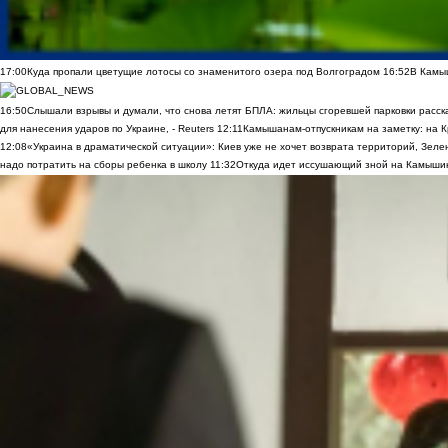
17:00
Куда пропали цветущие лотосы со знаменитого озера под Волгоградом
16:52
В Камы
16:50
Слышали взрывы и думали, что снова летят БПЛА: жильцы сгоревшей парковки расск
для нанесения ударов по Украине, - Reuters
12:11
Камышанам-отпускникам на заметку: на К
12:08
«Украина в драматической ситуации»: Киев уже не хочет возврата территорий, Зелен
надо потратить на сборы ребенка в школу
11:32
Откуда идет иссушающий зной на Камыши