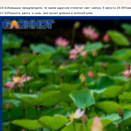
19:41
Камышан предупредили, по каким адресам отключат свет завтра, 6 августа
19:35
Глав
17:10
Тошнота, рвота и сыпь: чем грозит купание в зеленой реке