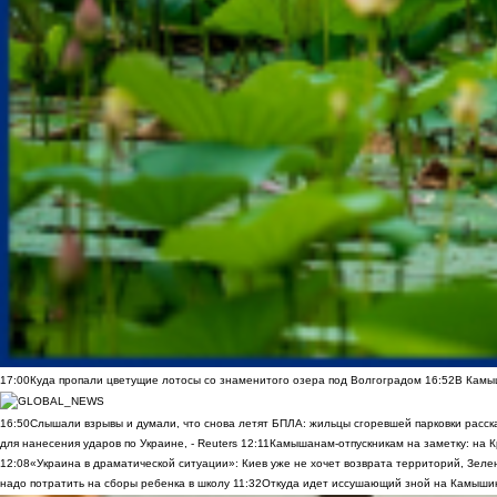
17:00
Куда пропали цветущие лотосы со знаменитого озера под Волгоградом
16:52
В Камы
16:50
Слышали взрывы и думали, что снова летят БПЛА: жильцы сгоревшей парковки расск
для нанесения ударов по Украине, - Reuters
12:11
Камышанам-отпускникам на заметку: на К
12:08
«Украина в драматической ситуации»: Киев уже не хочет возврата территорий, Зелен
надо потратить на сборы ребенка в школу
11:32
Откуда идет иссушающий зной на Камыши