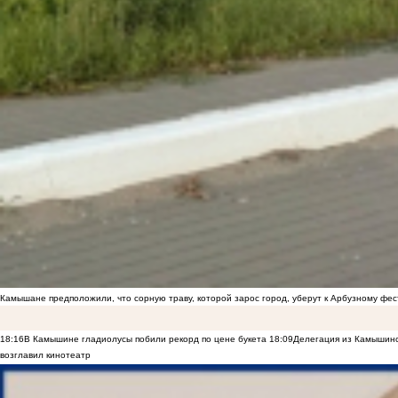
Камышане предположили, что сорную траву, которой зарос город, уберут к Арбузному фе
18:16
В Камышине гладиолусы побили рекорд по цене букета
18:09
Делегация из Камышинс
возглавил кинотеатр