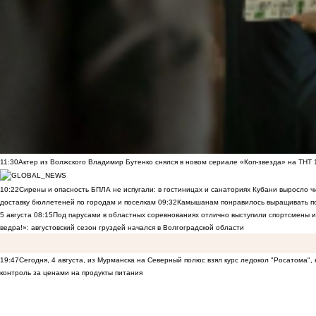
11:30
Актер из Волжского Владимир Бутенко снялся в новом сериале «Коп-звезда» на ТНТ
10:22
Сирены и опасность БПЛА не испугали: в гостиницах и санаториях Кубани выросло 
доставку бюллетеней по городам и поселкам
09:32
Камышанам понравилось выращивать п
5 августа
08:15
Под парусами в областных соревнованиях отлично выступили спортсмены 
ведра!»: августовский сезон груздей начался в Волгоградской области
19:47
Сегодня, 4 августа, из Мурманска на Северный полюс взял курс ледокол "Росатома",
контроль за ценами на продукты питания