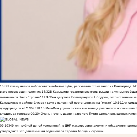
15:00
Почему нельзя выбрасывать выбитые зубы, рассказала стоматолог из Волгограда
14
в это несовершеннолетних
14:32
В Камышине госавтоинспекторы вышли на улицы пообщать
пытавшийся сбыть "трояна"
11:37
Сын депутата Волгоградской Облдумы, потомственный ка
Камышинском районе близок к двум с половиной претендентам на "место"
10:36
Для камы
предупредили в ГУ МЧС
10:15
МегаФон улучшил связь в «столице российской провинции»
следить за городом
09:20
«Очень и очень давно назрело»: Путин сделал ряд важных изме
09:19
349 млн рублей ценой увольнений: в ДНР массово ликвидируют и объединяют школы
утверждают, что для камышан подешевела тарелка борща и окрошки