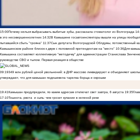
15:00
Почему нельзя выбрасывать выбитые зубы, рассказала стоматолог из Волгограда
14
в это несовершеннолетних
14:32
В Камышине госавтоинспекторы вышли на улицы пообщать
пытавшийся сбыть "трояна"
11:37
Сын депутата Волгоградской Облдумы, потомственный ка
Камышинском районе близок к двум с половиной претендентам на "место"
10:36
Для камы
Камышина составляют коллективную "методичку" для администрации Станислава Зинченко,
руководстве СВО и тылом. Первая реакция в обществе
09:19
349 млн рублей ценой увольнений: в ДНР массово ликвидируют и объединяют школы
утверждают, что для камышан подешевела тарелка борща и окрошки
19:41
Камышан предупредили, по каким адресам отключат свет завтра, 6 августа
19:35
Глав
17:10
Тошнота, рвота и сыпь: чем грозит купание в зеленой реке