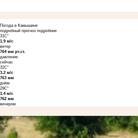
Погода в Камышине
подробный прогноз
подробнее
31C°
1.9 м/с
ветер
764 мм рт.ст.
давление
сейчас
32C°
3.2 м/с
763 мм
днём
29C°
1.4 м/с
762 мм
вечером