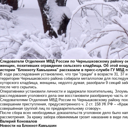
Следователи Отделения МВД России по Чернышковскому району ок
женщин, похитивших ограждение сельского кладбища. Об этой кощ
истории "Блокноту Камышина" рассказали в пресс-службе ГУ МВД п
В ходе расследования установлено, что три "грации" в возрасте 31, 37 
территории Чернышковского района собирали металлолом для последую
хуторского кладбища, женщины, недолго думая, разобрали 9 секций заб
после чего скрылись.
Оперативники установили личности и задержали похитительниц. Злоум
расследования уголовного дела они восстановили разобранную часть о
Следователями Отделения МВД России по Чернышковскому району похи
совершении преступления, предусмотренного ч. 2 ст. 158 УК РФ – «Краж
совершённая группой лиц по предварительному сговору».
После сбора всех необходимых доказательств уголовное дело было на
рассмотрения. За кражу забора обвиняемым грозит наказание в виде лиш
Валерий Коновалов
Новости на Блoкнoт-Камышин