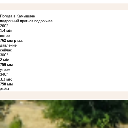
Погода в Камышине
подробный прогноз
подробнее
26C°
1.4 м/с
ветер
762 мм рт.ст.
давление
сейчас
30C°
2 м/с
759 мм
утром
34C°
3.3 м/с
758 мм
днём