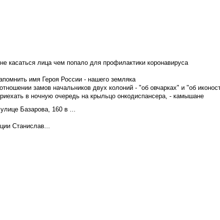
не касаться лица чем попало для профилактики коронавируса
апомнить имя Героя России - нашего земляка
тношении замов начальников двух колоний - "об овчарках" и "об иконос
приехать в ночную очередь на крыльцо онкодиспансера, - камышане
лице Базарова, 160 в ...
ции Станислав...