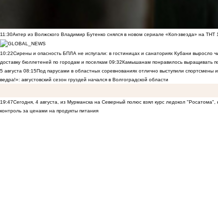
11:30
Актер из Волжского Владимир Бутенко снялся в новом сериале «Коп-звезда» на ТНТ
10:22
Сирены и опасность БПЛА не испугали: в гостиницах и санаториях Кубани выросло 
доставку бюллетеней по городам и поселкам
09:32
Камышанам понравилось выращивать п
5 августа
08:15
Под парусами в областных соревнованиях отлично выступили спортсмены 
ведра!»: августовский сезон груздей начался в Волгоградской области
19:47
Сегодня, 4 августа, из Мурманска на Северный полюс взял курс ледокол "Росатома",
контроль за ценами на продукты питания