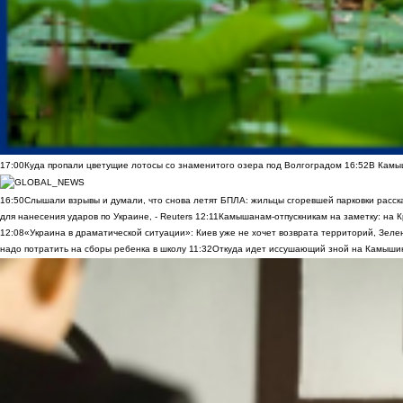
17:00
Куда пропали цветущие лотосы со знаменитого озера под Волгоградом
16:52
В Камы
16:50
Слышали взрывы и думали, что снова летят БПЛА: жильцы сгоревшей парковки расск
для нанесения ударов по Украине, - Reuters
12:11
Камышанам-отпускникам на заметку: на К
12:08
«Украина в драматической ситуации»: Киев уже не хочет возврата территорий, Зелен
надо потратить на сборы ребенка в школу
11:32
Откуда идет иссушающий зной на Камыши