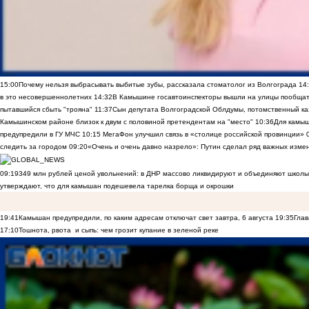
15:00
Почему нельзя выбрасывать выбитые зубы, рассказала стоматолог из Волгограда
14
в это несовершеннолетних
14:32
В Камышине госавтоинспекторы вышли на улицы пообщать
пытавшийся сбыть "трояна"
11:37
Сын депутата Волгоградской Облдумы, потомственный ка
Камышинском районе близок к двум с половиной претендентам на "место"
10:36
Для камы
предупредили в ГУ МЧС
10:15
МегаФон улучшил связь в «столице российской провинции»
следить за городом
09:20
«Очень и очень давно назрело»: Путин сделал ряд важных изме
09:19
349 млн рублей ценой увольнений: в ДНР массово ликвидируют и объединяют школы
утверждают, что для камышан подешевела тарелка борща и окрошки
19:41
Камышан предупредили, по каким адресам отключат свет завтра, 6 августа
19:35
Глав
17:10
Тошнота, рвота и сыпь: чем грозит купание в зеленой реке