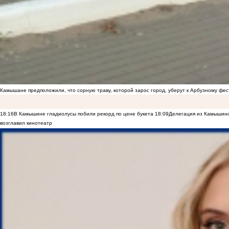
Камышане предположили, что сорную траву, которой зарос город, уберут к Арбузному фе
18:16
В Камышине гладиолусы побили рекорд по цене букета
18:09
Делегация из Камышинс
возглавил кинотеатр