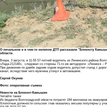
О печальном и в чем-то нелепом ДТП рассказали "Блокноту Камыши
области.
Вчера, 3 августа, в 11-55 57-летний водитель из Ленинского района Во
«Лада-212140», следовал со стороны 71-го км автодороги «Ленинск – Р
При движении по дамбе задним ходом водитель допустил съезд с доро
канал, вследствие чего мужчина утонул в автомашине.
Сергей Окунев
Фото: оперативная съемка
Новости на Блoкнoт-Камышин
Читайте также:
Из бюджета Волгоградской области потратят 184 миллиона на эвакуиро
Хлопотные должности сельских глав оказались весьма популярны у уч
(04.08.2023 07:20)