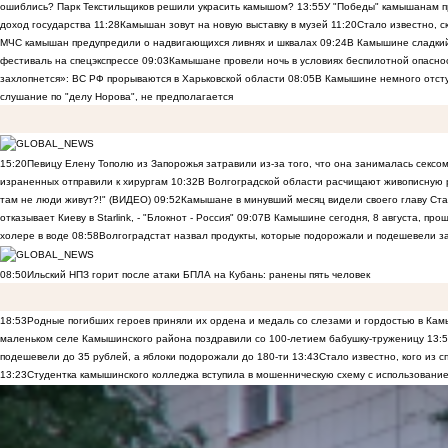
ошиблись? Парк Текстильщиков решили украсить камышом?
13:55
У "Победы" камышанам п
доход государства
11:28
Камышан зовут на новую выставку в музей
11:20
Стало известно, 
МЧС камышан предупредили о надвигающихся ливнях и шквалах
09:24
В Камышине сладкий 
фестиваль на спецэкспрессе
09:03
Камышане провели ночь в условиях беспилотной опасн
захлопнется»: ВС РФ прорываются в Харьковской области
08:05
В Камышине немного отст
слушание по "делу Норова", не предполагается
15:20
Певицу Елену Тополю из Запорожья затравили из-за того, что она занималась сексом
израненных отправили к хирургам
10:32
В Волгоградской области расчищают живописную р
там не люди живут?!" (ВИДЕО)
09:52
Камышане в минувший месяц видели своего главу Ста
отказывает Киеву в Starlink, - "Блокнот - Россия"
09:07
В Камышине сегодня, 8 августа, пр
холере в воде
08:58
Волгоградстат назвал продукты, которые подорожали и подешевели 
08:50
Ильский НПЗ горит после атаки БПЛА на Кубань: ранены пять человек
18:53
Родные погибших героев приняли их ордена и медаль со слезами и гордостью в Ка
маленьком селе Камышинского района поздравили со 100-летием бабушку-труженицу
13:
подешевели до 35 рублей, а яблоки подорожали до 180-ти
13:43
Стало известно, кого из
13:23
Студентка камышинского колледжа вступила в мошенническую схему с использование