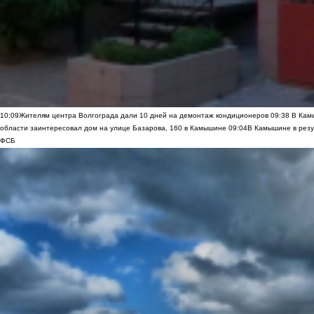
10:09
Жителям центра Волгограда дали 10 дней на демонтаж кондиционеров
09:38
В Камы
области заинтересовал дом на улице Базарова, 160 в Камышине
09:04
В Камышине в резу
ФСБ