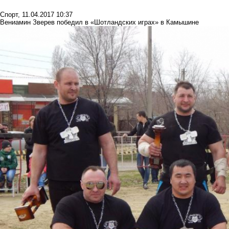
Спорт
,
11.04.2017 10:37
Вениамин Зверев победил в «Шотландских играх» в Камышине