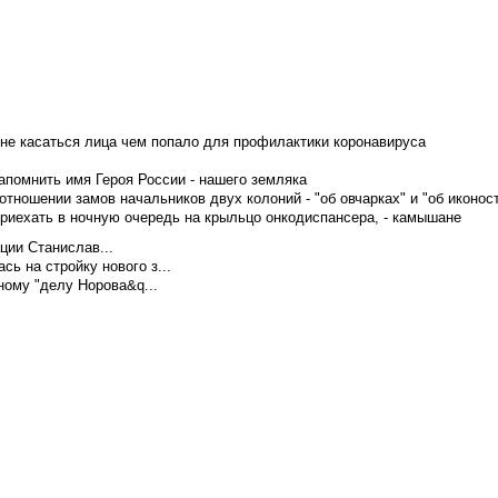
не касаться лица чем попало для профилактики коронавируса
апомнить имя Героя России - нашего земляка
тношении замов начальников двух колоний - "об овчарках" и "об иконос
приехать в ночную очередь на крыльцо онкодиспансера, - камышане
ции Станислав...
ь на стройку нового з...
ому "делу Норова&q...