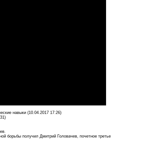
ческие навыки
(10.04.2017 17:26)
31)
ев.
ной борьбы получил Дмитрий Головачев, почетное третье