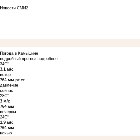
Новости СМИ2
Погода в Камышине
подробный прогноз
подробнее
34C°
3.1 м/с
ветер
764 мм рт.ст.
давление
сейчас
28C°
3 м/с
764 мм
вечером
24C°
1.9 м/с
764 мм
ночью