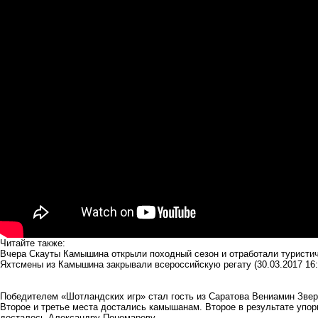
Читайте также:
Вчера Скауты Камышина открыли походный сезон и отработали туристи
Яхтсмены из Камышина закрывали всероссийскую регату
(30.03.2017 16:
Победителем «Шотландских игр» стал гость из Саратова Вениамин Звер
Второе и третье места достались камышанам. Второе в результате упор
досталось Александру Пономареву.