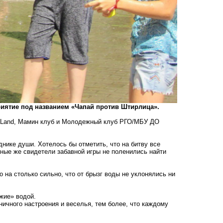
риятие под названием «Чапай против Штирлица».
y Land, Мамин клуб и Молодежный клуб РГО/МБУ ДО
нике души. Хотелось бы отметить, что на битву все
ные же свидетели забавной игры не поленились найти
на столько сильно, что от брызг воды не уклонялись ни
жие» водой.
ичного настроения и веселья, тем более, что каждому