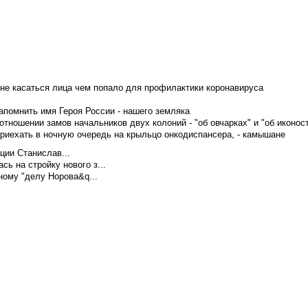
не касаться лица чем попало для профилактики коронавируса
апомнить имя Героя России - нашего земляка
тношении замов начальников двух колоний - "об овчарках" и "об иконос
приехать в ночную очередь на крыльцо онкодиспансера, - камышане
ции Станислав...
ь на стройку нового з...
ому "делу Норова&q...