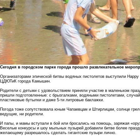
Сегодня в городском парке города прошло развлекательное мероп
Организаторами эпической битвы водяных пистолетов выступили Happ
ЦДЮТиК города Камышин.
Родители с детьми с удовольствием приняли участие в маленьком празд
пришли подготовленные: с брызгалками, водяными пистолетами, случай
пластиковые бутылки и даже 5-ти литровые баклажки.
Погода тоже сопутствовала юным Чапаевцам и Штирлицам, солнце грело 
ведущие, ни родители.
И папы, и мамы вступали в бой или бросались на помощь, заряжая «ору
Веселые конкурсы и шоу мыльных пузырей добавили битве более праздн
желающему разрешалось сделать гигантские пузыри лично.