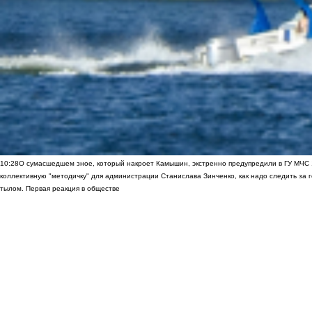
10:28
О сумасшедшем зное, который накроет Камышин, экстренно предупредили в ГУ МЧС
коллективную "методичку" для администрации Станислава Зинченко, как надо следить за 
тылом. Первая реакция в обществе