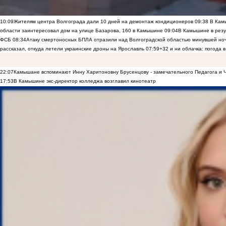
10:09
Жителям центра Волгограда дали 10 дней на демонтаж кондиционеров
09:38
В Камы
области заинтересовал дом на улице Базарова, 160 в Камышине
09:04
В Камышине в резу
ФСБ
08:34
Атаку смертоносных БПЛА отразили над Волгоградской областью минувшей но
рассказал, откуда летели украинские дроны на Ярославль
07:59
+32 и ни облачка: погода 
22:07
Камышане вспоминают Инну Харитоновну Брусенцову - замечательного Педагога и 
17:53
В Камышине экс-директор колледжа возглавил кинотеатр