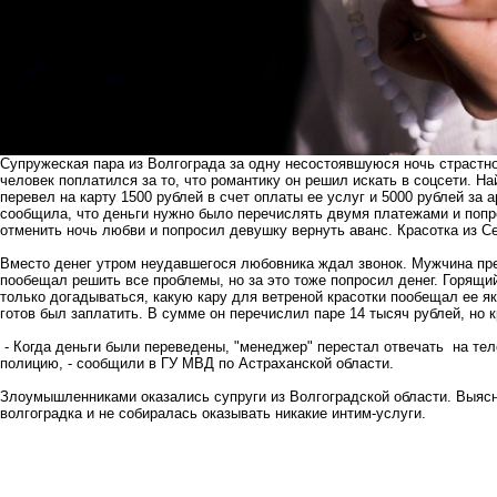
Супружеская пара из Волгограда за одну несостоявшуюся ночь страстн
человек поплатился за то, что романтику он решил искать в соцсети. Н
перевел на карту 1500 рублей в счет оплаты ее услуг и 5000 рублей за 
сообщила, что деньги нужно было перечислять двумя платежами и попр
отменить ночь любви и попросил девушку вернуть аванс. Красотка из С
Вместо денег утром неудавшегося любовника ждал звонок. Мужчина п
пообещал решить все проблемы, но за это тоже попросил денег. Горящ
только догадываться, какую кару для ветреной красотки пообещал ее я
готов был заплатить. В сумме он перечислил паре 14 тысяч рублей, но к
- Когда деньги были переведены, "менеджер" перестал отвечать на те
полицию, - сообщили в ГУ МВД по Астраханской области.
Злоумышленниками оказались супруги из Волгоградской области. Выясн
волгоградка и не собиралась оказывать никакие интим-услуги.