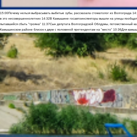
15:00
Почему нельзя выбрасывать выбитые зубы, рассказала стоматолог из Волгограда
14
в это несовершеннолетних
14:32
В Камышине госавтоинспекторы вышли на улицы пообщать
пытавшийся сбыть "трояна"
11:37
Сын депутата Волгоградской Облдумы, потомственный ка
Камышинском районе близок к двум с половиной претендентам на "место"
10:36
Для камыш