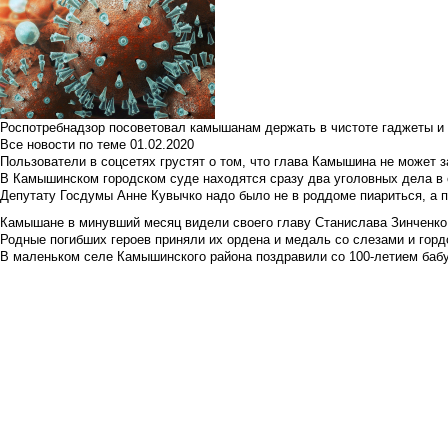
Роспотребнадзор посоветовал камышанам держать в чистоте гаджеты и 
Все новости по теме
01.02.2020
Пользователи в соцсетях грустят о том, что глава Камышина не может з
В Камышинском городском суде находятся сразу два уголовных дела в о
Депутату Госдумы Анне Кувычко надо было не в роддоме пиариться, а 
Камышане в минувший месяц видели своего главу Станислава Зинченко р
Родные погибших героев приняли их ордена и медаль со слезами и гор
В маленьком селе Камышинского района поздравили со 100-летием баб