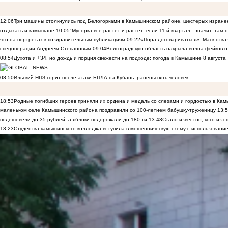
12:06
Три машины столкнулись под Белогорками в Камышинском районе, шестерых изранен
отдыхать и камышане
10:05
"Мусорка все растет и растет: если 11-й квартал - значит, там
что на портретах к поздравительным публикациям
09:22
«Пора договариваться»: Маск отказы
спецоперации Андреем Степановым
09:04
Волгоградскую область накрыла волна фейков о
08:54
Духота и +34, но дождь и порция свежести на подходе: погода в Камышине 8 августа
08:50
Ильский НПЗ горит после атаки БПЛА на Кубань: ранены пять человек
18:53
Родные погибших героев приняли их ордена и медаль со слезами и гордостью в Ка
маленьком селе Камышинского района поздравили со 100-летием бабушку-труженицу
13:
подешевели до 35 рублей, а яблоки подорожали до 180-ти
13:43
Стало известно, кого из
13:23
Студентка камышинского колледжа вступила в мошенническую схему с использование