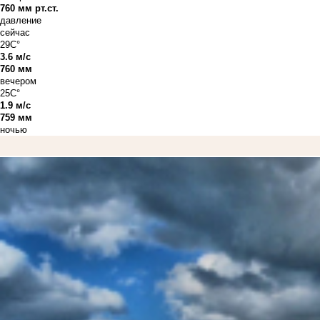
760 мм рт.ст.
давление
сейчас
29C°
3.6 м/с
760 мм
вечером
25C°
1.9 м/с
759 мм
ночью