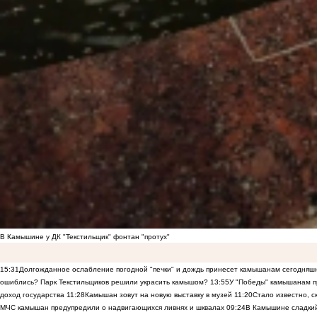
В Камышине у ДК "Текстильщик" фонтан "протух"
15:31
Долгожданное ослабление погодной "печки" и дождь принесет камышанам сегодняш
ошиблись? Парк Текстильщиков решили украсить камышом?
13:55
У "Победы" камышанам п
доход государства
11:28
Камышан зовут на новую выставку в музей
11:20
Стало известно, 
МЧС камышан предупредили о надвигающихся ливнях и шквалах
09:24
В Камышине сладкий 