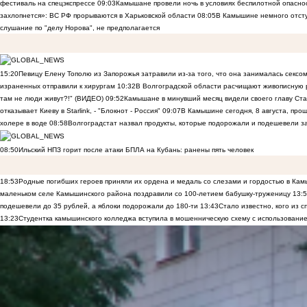
фестиваль на спецэкспрессе
09:03
Камышане провели ночь в условиях беспилотной опасн
захлопнется»: ВС РФ прорываются в Харьковской области
08:05
В Камышине немного отст
слушание по "делу Норова", не предполагается
15:20
Певицу Елену Тополю из Запорожья затравили из-за того, что она занималась сексом
израненных отправили к хирургам
10:32
В Волгоградской области расчищают живописную р
там не люди живут?!" (ВИДЕО)
09:52
Камышане в минувший месяц видели своего главу Ста
отказывает Киеву в Starlink, - "Блокнот - Россия"
09:07
В Камышине сегодня, 8 августа, пр
холере в воде
08:58
Волгоградстат назвал продукты, которые подорожали и подешевели 
08:50
Ильский НПЗ горит после атаки БПЛА на Кубань: ранены пять человек
18:53
Родные погибших героев приняли их ордена и медаль со слезами и гордостью в Ка
маленьком селе Камышинского района поздравили со 100-летием бабушку-труженицу
13:
подешевели до 35 рублей, а яблоки подорожали до 180-ти
13:43
Стало известно, кого из
13:23
Студентка камышинского колледжа вступила в мошенническую схему с использование