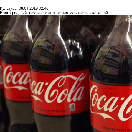
Культура
,
08.04.2019 02:46
Волгоградский госуниверситет решил «упиться» кока-колой