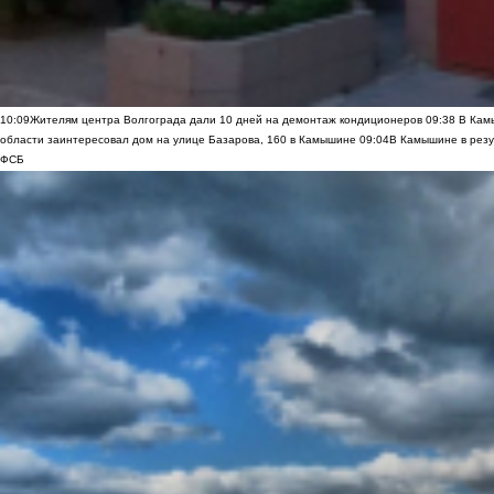
10:09
Жителям центра Волгограда дали 10 дней на демонтаж кондиционеров
09:38
В Камы
области заинтересовал дом на улице Базарова, 160 в Камышине
09:04
В Камышине в резу
ФСБ