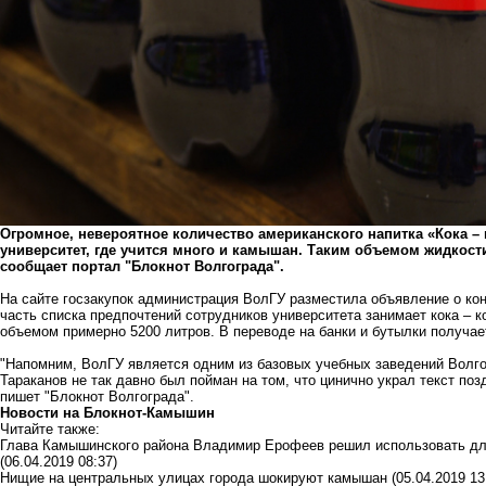
Огромное, невероятное количество американского напитка «Кока – 
университет, где учится много и камышан. Таким объемом жидкост
сообщает портал "Блокнот Волгограда".
На сайте госзакупок администрация ВолГУ разместила объявление о кон
часть списка предпочтений сотрудников университета занимает кока – к
объемом примерно 5200 литров. В переводе на банки и бутылки получае
"Напомним, ВолГУ является одним из базовых учебных заведений Волгог
Тараканов не так давно был пойман на том, что цинично украл текст по
пишет "Блокнот Волгограда".
Новости на Блoкнoт-Камышин
Читайте также:
Глава Камышинского района Владимир Ерофеев решил использовать для
(06.04.2019 08:37)
Нищие на центральных улицах города шокируют камышан
(05.04.2019 13