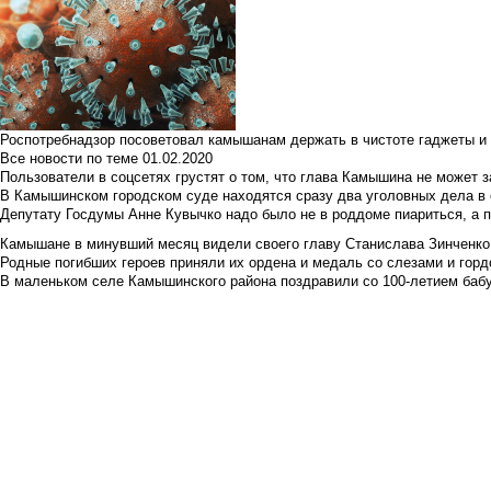
Роспотребнадзор посоветовал камышанам держать в чистоте гаджеты и 
Все новости по теме
01.02.2020
Пользователи в соцсетях грустят о том, что глава Камышина не может з
В Камышинском городском суде находятся сразу два уголовных дела в о
Депутату Госдумы Анне Кувычко надо было не в роддоме пиариться, а 
Камышане в минувший месяц видели своего главу Станислава Зинченко р
Родные погибших героев приняли их ордена и медаль со слезами и гор
В маленьком селе Камышинского района поздравили со 100-летием баб