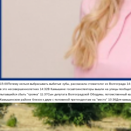
15:00
Почему нельзя выбрасывать выбитые зубы, рассказала стоматолог из Волгограда
14
в это несовершеннолетних
14:32
В Камышине госавтоинспекторы вышли на улицы пообщать
пытавшийся сбыть "трояна"
11:37
Сын депутата Волгоградской Облдумы, потомственный ка
Камышинском районе близок к двум с половиной претендентам на "место"
10:36
Для камыш