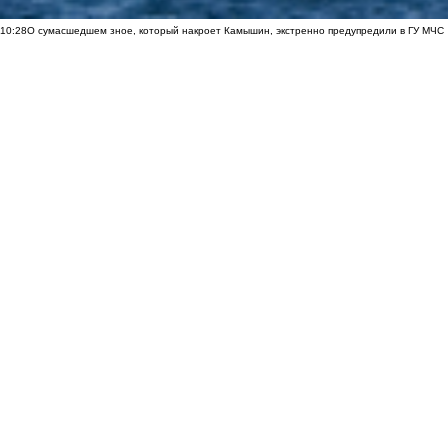
10:28
О сумасшедшем зное, который накроет Камышин, экстренно предупредили в ГУ МЧС