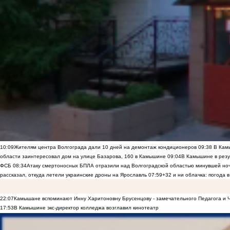
10:09
Жителям центра Волгограда дали 10 дней на демонтаж кондиционеров
09:38
В Камы
области заинтересовал дом на улице Базарова, 160 в Камышине
09:04
В Камышине в резу
ФСБ
08:34
Атаку смертоносных БПЛА отразили над Волгоградской областью минувшей но
рассказал, откуда летели украинские дроны на Ярославль
07:59
+32 и ни облачка: погода 
22:07
Камышане вспоминают Инну Харитоновну Брусенцову - замечательного Педагога и 
17:53
В Камышине экс-директор колледжа возглавил кинотеатр