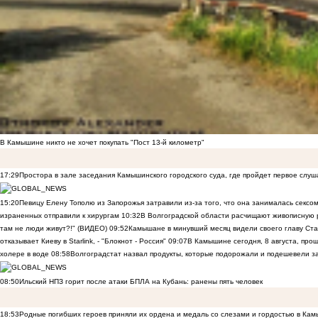
В Камышине никто не хочет покупать "Пост 13-й километр"
17:29
Простора в зале заседания Камышинского городского суда, где пройдет первое слуш
15:20
Певицу Елену Тополю из Запорожья затравили из-за того, что она занималась сексом
израненных отправили к хирургам
10:32
В Волгоградской области расчищают живописную р
там не люди живут?!" (ВИДЕО)
09:52
Камышане в минувший месяц видели своего главу Ста
отказывает Киеву в Starlink, - "Блокнот - Россия"
09:07
В Камышине сегодня, 8 августа, пр
холере в воде
08:58
Волгоградстат назвал продукты, которые подорожали и подешевели 
08:50
Ильский НПЗ горит после атаки БПЛА на Кубань: ранены пять человек
18:53
Родные погибших героев приняли их ордена и медаль со слезами и гордостью в Ка