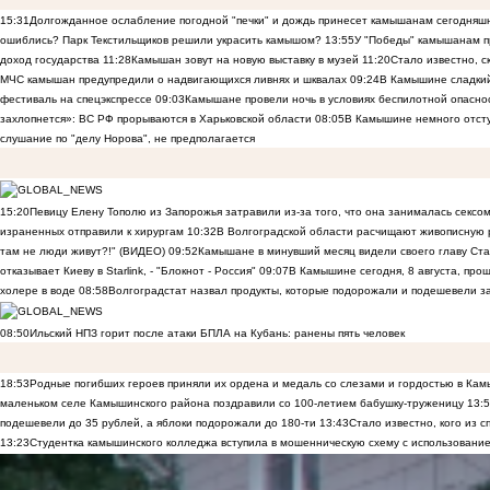
15:31
Долгожданное ослабление погодной "печки" и дождь принесет камышанам сегодняш
ошиблись? Парк Текстильщиков решили украсить камышом?
13:55
У "Победы" камышанам п
доход государства
11:28
Камышан зовут на новую выставку в музей
11:20
Стало известно, 
МЧС камышан предупредили о надвигающихся ливнях и шквалах
09:24
В Камышине сладкий 
фестиваль на спецэкспрессе
09:03
Камышане провели ночь в условиях беспилотной опасн
захлопнется»: ВС РФ прорываются в Харьковской области
08:05
В Камышине немного отст
слушание по "делу Норова", не предполагается
15:20
Певицу Елену Тополю из Запорожья затравили из-за того, что она занималась сексом
израненных отправили к хирургам
10:32
В Волгоградской области расчищают живописную р
там не люди живут?!" (ВИДЕО)
09:52
Камышане в минувший месяц видели своего главу Ста
отказывает Киеву в Starlink, - "Блокнот - Россия"
09:07
В Камышине сегодня, 8 августа, пр
холере в воде
08:58
Волгоградстат назвал продукты, которые подорожали и подешевели 
08:50
Ильский НПЗ горит после атаки БПЛА на Кубань: ранены пять человек
18:53
Родные погибших героев приняли их ордена и медаль со слезами и гордостью в Ка
маленьком селе Камышинского района поздравили со 100-летием бабушку-труженицу
13:
подешевели до 35 рублей, а яблоки подорожали до 180-ти
13:43
Стало известно, кого из
13:23
Студентка камышинского колледжа вступила в мошенническую схему с использование