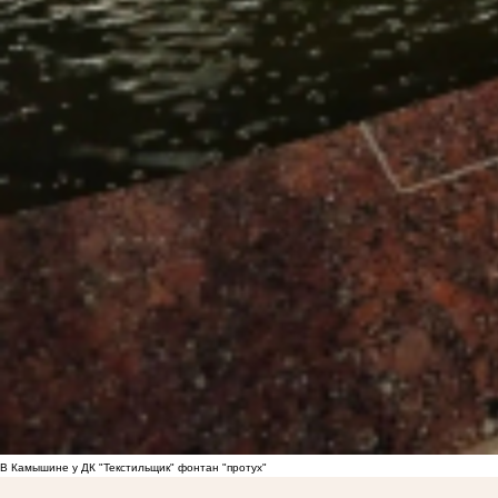
В Камышине у ДК "Текстильщик" фонтан "протух"