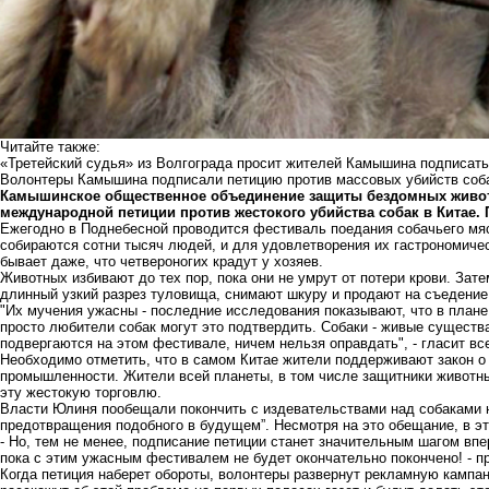
Читайте также:
«Третейский судья» из Волгограда просит жителей Камышина подписать 
Волонтеры Камышина подписали петицию против массовых убийств соб
Камышинское общественное объединение защиты бездомных живот
международной петиции против жестокого убийства собак в Китае. 
Ежегодно в Поднебесной проводится фестиваль поедания собачьего мяс
собираются сотни тысяч людей, и для удовлетворения их гастрономичес
бывает даже, что четвероногих крадут у хозяев.
Животных избивают до тех пор, пока они не умрут от потери крови. Зат
длинный узкий разрез туловища, снимают шкуру и продают на съедение
"Их мучения ужасны - последние исследования показывают, что в план
просто любители собак могут это подтвердить. Собаки - живые существ
подвергаются на этом фестивале, ничем нельзя оправдать", - гласит вс
Необходимо отметить, что в самом Китае жители поддерживают закон о
промышленности. Жители всей планеты, в том числе защитники животн
эту жестокую торговлю.
Власти Юлиня пообещали покончить с издевательствами над собаками 
предотвращения подобного в будущем”. Несмотря на это обещание, в эт
- Но, тем не менее, подписание петиции станет значительным шагом вп
пока с этим ужасным фестивалем не будет окончательно покончено! - п
Когда петиция наберет обороты, волонтеры развернут рекламную кампа