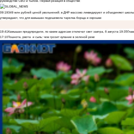
руководстве СВО и тылом. Первая реакция в обществе
09:19
349 млн рублей ценой увольнений: в ДНР массово ликвидируют и объединяют школы
утверждают, что для камышан подешевела тарелка борща и окрошки
19:41
Камышан предупредили, по каким адресам отключат свет завтра, 6 августа
19:35
Глав
17:10
Тошнота, рвота и сыпь: чем грозит купание в зеленой реке