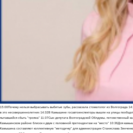
15:00
Почему нельзя выбрасывать выбитые зубы, рассказала стоматолог из Волгограда
14
в это несовершеннолетних
14:32
В Камышине госавтоинспекторы вышли на улицы пообщать
пытавшийся сбыть "трояна"
11:37
Сын депутата Волгоградской Облдумы, потомственный ка
Камышинском районе близок к двум с половиной претендентам на "место"
10:36
Для камы
Камышина составляют коллективную "методичку" для администрации Станислава Зинченко,