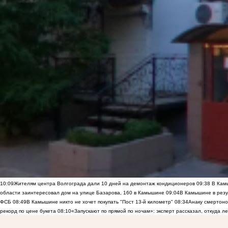
10:09
Жителям центра Волгограда дали 10 дней на демонтаж кондиционеров
09:38
В Камы
области заинтересовал дом на улице Базарова, 160 в Камышине
09:04
В Камышине в резу
ФСБ
08:49
В Камышине никто не хочет покупать "Пост 13-й километр"
08:34
Анаку смертоно
рекорд по цене букета
08:10
«Запускают по прямой по ночам»: эксперт рассказал, откуда 