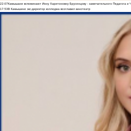
22:07
Камышане вспоминают Инну Харитоновну Брусенцову - замечательного Педагога и 
17:53
В Камышине экс-директор колледжа возглавил кинотеатр