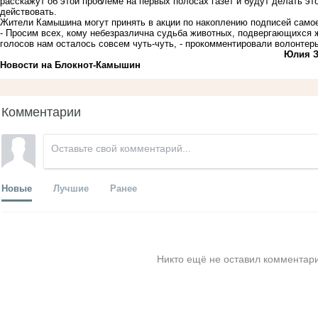
расскажут об этой проблеме на первых полосах газет и будут делать это
действовать.
Жители Камышина могут принять в акции по накоплению подписей самое
- Просим всех, кому небезразлична судьба животных, подвергающихся
голосов нам осталось совсем чуть-чуть, - прокомментировали волонте
Юлия З
Новости на Блoкнoт-Камышин
Комментарии
Новые
Лучшие
Ранее
Никто ещё не оставил комментари