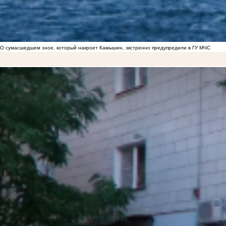
О сумасшедшем зное, который накроет Камышин, экстренно предупредили в ГУ МЧС