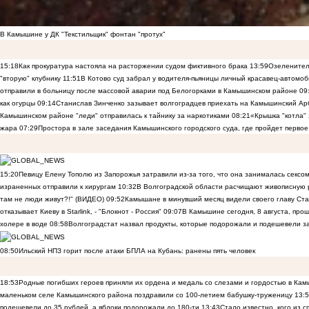
В Камышине у ДК "Текстильщик" фонтан "протух"
15:18
Как прокуратура настояла на расторжении судом фиктивного брака
13:59
Озеленител
"вторую" клубнику
11:51
В Котово суд забрал у водителя-пьяницы личный красавец-автомоб
отправили в больницу после массовой аварии под Белогорками в Камышинском районе
09
как огурцы
09:14
Станислав Зинченко зазывает волгоградцев приехать на Камышинский Ар
Камышинском районе "леди" отправилась к тайнику за наркотиками
08:21
«Крышка "котла"
жара
07:29
Простора в зале заседания Камышинского городского суда, где пройдет первое
15:20
Певицу Елену Тополю из Запорожья затравили из-за того, что она занималась сексом
израненных отправили к хирургам
10:32
В Волгоградской области расчищают живописную р
там не люди живут?!" (ВИДЕО)
09:52
Камышане в минувший месяц видели своего главу Ста
отказывает Киеву в Starlink, - "Блокнот - Россия"
09:07
В Камышине сегодня, 8 августа, пр
холере в воде
08:58
Волгоградстат назвал продукты, которые подорожали и подешевели 
08:50
Ильский НПЗ горит после атаки БПЛА на Кубань: ранены пять человек
18:53
Родные погибших героев приняли их ордена и медаль со слезами и гордостью в Ка
маленьком селе Камышинского района поздравили со 100-летием бабушку-труженицу
13:
подешевели до 35 рублей, а яблоки подорожали до 180-ти
13:43
Стало известно, кого из