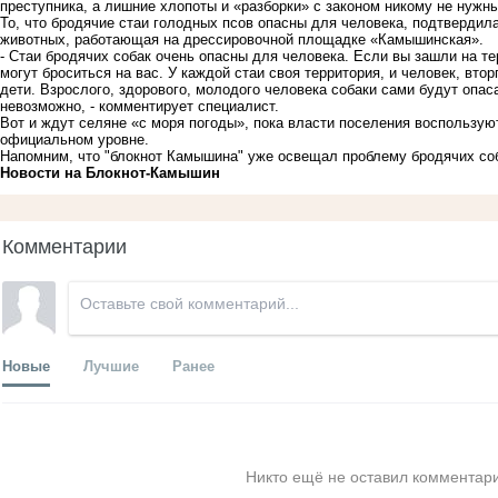
преступника, а лишние хлопоты и «разборки» с законом никому не нужн
То, что бродячие стаи голодных псов опасны для человека, подтвердил
животных, работающая на дрессировочной площадке «Камышинская».
- Стаи бродячих собак очень опасны для человека. Если вы зашли на тер
могут броситься на вас. У каждой стаи своя территория, и человек, вто
дети. Взрослого, здорового, молодого человека собаки сами будут опаса
невозможно, - комментирует специалист.
Вот и ждут селяне «с моря погоды», пока власти поселения воспользу
официальном уровне.
Напомним, что "блокнот Камышина" уже
освещал проблему бродячих соб
Новости на Блoкнoт-Камышин
Комментарии
Новые
Лучшие
Ранее
Никто ещё не оставил комментари