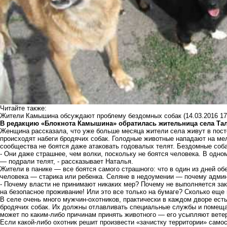
Читайте также:
Жители Камышина обсуждают проблему бездомных собак
(14.03.2016 17
В редакцию «Блокнота Камышина» обратилась жительница села Та
Женщина рассказала, что уже больше месяца жители села живут в пост
происходят набеги бродячих собак. Голодные животные нападают на мел
сообщества не боятся даже атаковать годовалых телят. Бездомные соб
- Они даже страшнее, чем волки, поскольку не боятся человека. В одн
— подрали телят, - рассказывает Наталья.
Жители в панике — все боятся самого страшного: что в один из дней о
человека — старика или ребенка. Селяне в недоумении — почему админ
- Почему власти не принимают никаких мер? Почему не выполняется за
на безопасное проживание! Или это все только на бумаге? Сколько еще
В селе очень много мужчин-охотников, практически в каждом дворе ест
бродячих собак. Их должны отлавливать специальные службы и помеща
может по каким-либо причинам принять животного — его усыпляют вете
Если какой-либо охотник решит произвести «зачистку территории» само