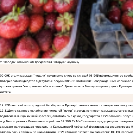
У "Победы" камышанам предлагают "вторую" клубнику
09:09
К столу камышан "подали" грузинскую сливу со скидкой
08:56
Информационное сообще
материалов кандидатов в депутаты Госдумы
08:23
В Камышине новорожденных мальчиков н
должна срочно "выстрелить себе в колено": Трамп шлет в Москву «миротворцев» Кушнера 
августа
19:12
Известный волгоградский бас-баритон Прохор Шаляпин назвал главную женщину св
15:31
Долгожданное ослабление погодной "печки" и дождь принесет камышанам сегодняш
водителя-пьяницы личный красавец-автомобиль в доход государства
11:28
Камышан зовут н
под Белогорками в Камышинском районе
09:30
В ГУ МЧС камышан предупредили о надвига
зазывает волгоградцев приехать на Камышинский Арбузный фестиваль на спецэкспрессе
0
отправилась к тайнику за наркотиками
08:21
«Крышка "котла" захлопнется»: ВС РФ прорыва