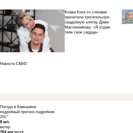
Клава Кока со слезами
прочитала трогательную
свадебную клятву Диме
Масленникову: «Я отдаю
тебе свое сердце»
Новости СМИ2
Погода в Камышине
подробный прогноз
подробнее
25C°
8 м/с
ветер
764 мм рт.ст.