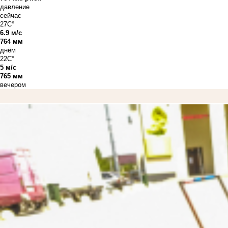
давление
сейчас
27C°
6.9 м/с
764 мм
днём
22C°
5 м/с
765 мм
вечером