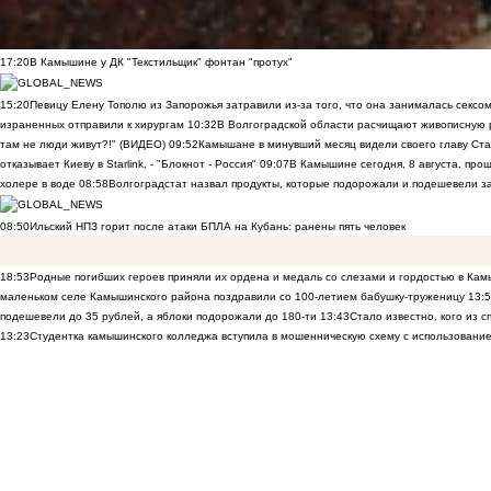
17:20
В Камышине у ДК "Текстильщик" фонтан "протух"
15:20
Певицу Елену Тополю из Запорожья затравили из-за того, что она занималась сексом
израненных отправили к хирургам
10:32
В Волгоградской области расчищают живописную р
там не люди живут?!" (ВИДЕО)
09:52
Камышане в минувший месяц видели своего главу Ста
отказывает Киеву в Starlink, - "Блокнот - Россия"
09:07
В Камышине сегодня, 8 августа, пр
холере в воде
08:58
Волгоградстат назвал продукты, которые подорожали и подешевели 
08:50
Ильский НПЗ горит после атаки БПЛА на Кубань: ранены пять человек
18:53
Родные погибших героев приняли их ордена и медаль со слезами и гордостью в Ка
маленьком селе Камышинского района поздравили со 100-летием бабушку-труженицу
13:
подешевели до 35 рублей, а яблоки подорожали до 180-ти
13:43
Стало известно, кого из
13:23
Студентка камышинского колледжа вступила в мошенническую схему с использование