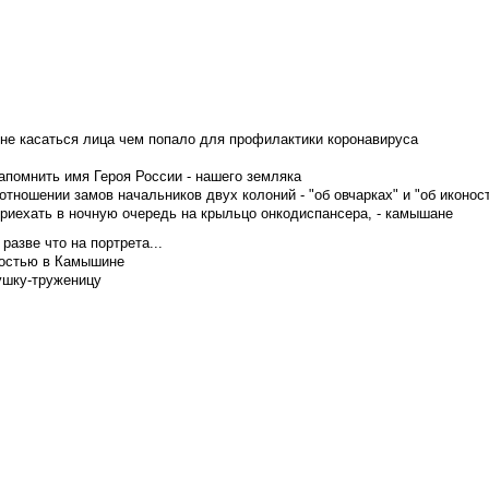
не касаться лица чем попало для профилактики коронавируса
апомнить имя Героя России - нашего земляка
тношении замов начальников двух колоний - "об овчарках" и "об иконос
приехать в ночную очередь на крыльцо онкодиспансера, - камышане
азве что на портрета...
достью в Камышине
ушку-труженицу