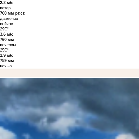
2.2 м/с
ветер
760 мм рт.ст.
давление
сейчас
29C°
3.6 м/с
760 мм
вечером
25C°
1.9 м/с
759 мм
ночью