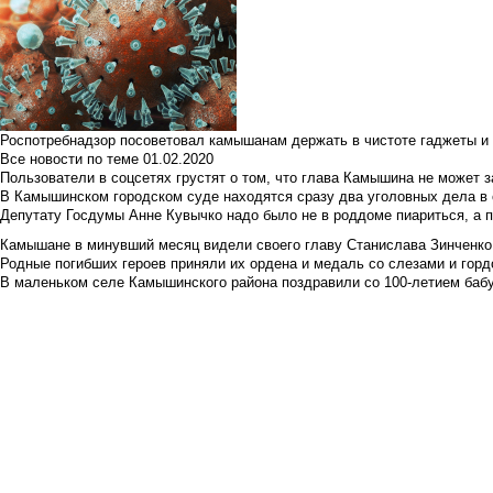
Роспотребнадзор посоветовал камышанам держать в чистоте гаджеты и 
Все новости по теме
01.02.2020
Пользователи в соцсетях грустят о том, что глава Камышина не может з
В Камышинском городском суде находятся сразу два уголовных дела в о
Депутату Госдумы Анне Кувычко надо было не в роддоме пиариться, а 
Камышане в минувший месяц видели своего главу Станислава Зинченко р
Родные погибших героев приняли их ордена и медаль со слезами и гор
В маленьком селе Камышинского района поздравили со 100-летием баб