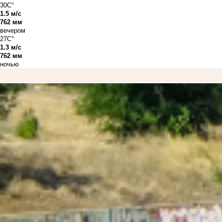
30C°
1.5 м/с
762 мм
вечером
27C°
1.3 м/с
762 мм
ночью