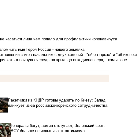
не касаться лица чем попало для профилактики коронавируса
апомнить имя Героя России - нашего земляка
тношении замов начальников двух колоний - "об овчарках" и "об иконос
приехать в ночную очередь на крыльцо онкодиспансера, - камышане
Ракетчики из КНДР готовы ударить по Киеву: Запад
паникует из-за российско-корейского сотрудничества
Генералы бегут, армия отступает, Зеленский врет:
ВСУ больше не испытывают оптимизма