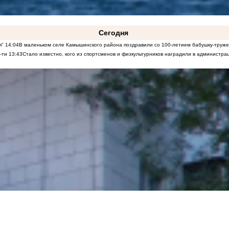
Сегодня
я"
14:04
В маленьком селе Камышинского района поздравили со 100-летием бабушку-труж
-ти
13:43
Стало известно, кого из спортсменов и физкультурников наградили в админист