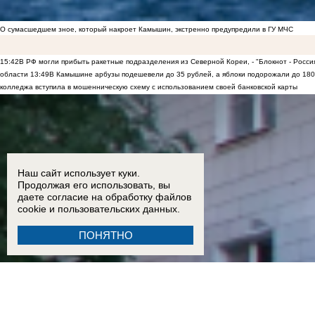
О сумасшедшем зное, который накроет Камышин, экстренно предупредили в ГУ МЧС
15:42
В РФ могли прибыть ракетные подразделения из Северной Кореи, - "Блокнот - Росси
области
13:49
В Камышине арбузы подешевели до 35 рублей, а яблоки подорожали до 180
колледжа вступила в мошенническую схему с использованием своей банковской карты
Наш сайт использует куки.
Продолжая его использовать, вы
даете согласие на обработку
файлов
cookie
и пользовательских данных.
ПОНЯТНО