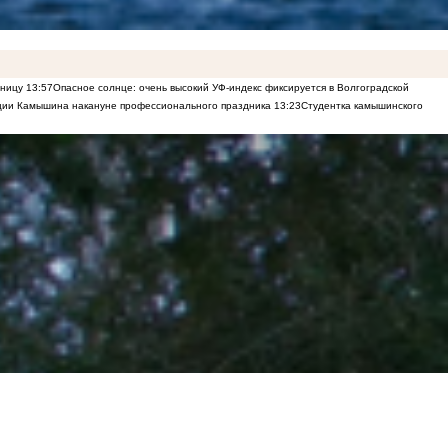
еницу
13:57
Опасное солнце: очень высокий УФ-индекс фиксируется в Волгоградской
рации Камышина накануне профессионального праздника
13:23
Студентка камышинского