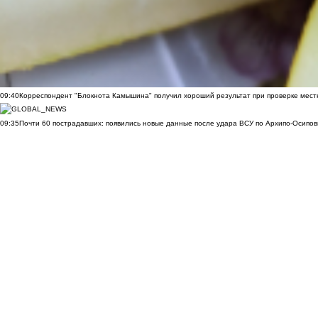
09:40
Корреспондент "Блокнота Камышина" получил хороший результат при проверке мест
09:35
Почти 60 пострадавших: появились новые данные после удара ВСУ по Архипо-Осипов