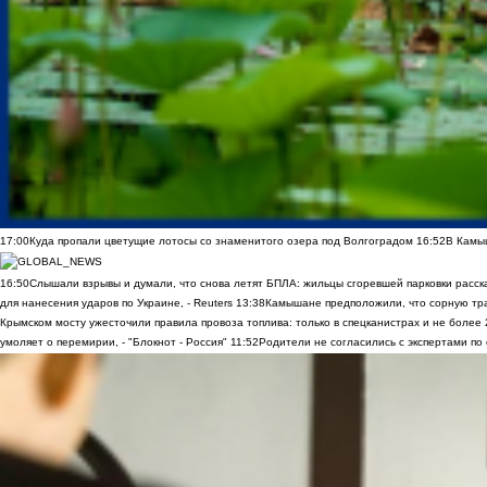
17:00
Куда пропали цветущие лотосы со знаменитого озера под Волгоградом
16:52
В Камы
16:50
Слышали взрывы и думали, что снова летят БПЛА: жильцы сгоревшей парковки расск
для нанесения ударов по Украине, - Reuters
13:38
Камышане предположили, что сорную трав
Крымском мосту ужесточили правила провоза топлива: только в спецканистрах и не более
умоляет о перемирии, - "Блокнот - Россия"
11:52
Родители не согласились с экспертами по