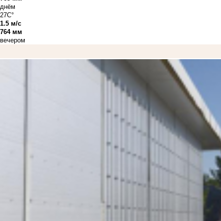
днём
27C°
1.5 м/с
764 мм
вечером