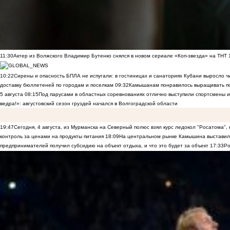
11:30
Актер из Волжского Владимир Бутенко снялся в новом сериале «Коп-звезда» на ТНТ
10:22
Сирены и опасность БПЛА не испугали: в гостиницах и санаториях Кубани выросло 
доставку бюллетеней по городам и поселкам
09:32
Камышанам понравилось выращивать п
5 августа
08:15
Под парусами в областных соревнованиях отлично выступили спортсмены 
ведра!»: августовский сезон груздей начался в Волгоградской области
19:47
Сегодня, 4 августа, из Мурманска на Северный полюс взял курс ледокол "Росатома",
контроль за ценами на продукты питания
18:09
На центральном рынке Камышина выставили
предпринимателей получил субсидию на объект отдыха, и что это будет за объект
17:33
Ро