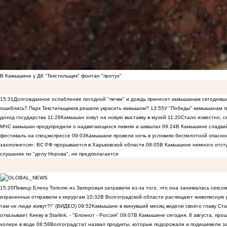
В Камышине у ДК "Текстильщик" фонтан "протух"
15:31
Долгожданное ослабление погодной "печки" и дождь принесет камышанам сегодняш
ошиблись? Парк Текстильщиков решили украсить камышом?
13:55
У "Победы" камышанам п
доход государства
11:28
Камышан зовут на новую выставку в музей
11:20
Стало известно, 
МЧС камышан предупредили о надвигающихся ливнях и шквалах
09:24
В Камышине сладкий 
фестиваль на спецэкспрессе
09:03
Камышане провели ночь в условиях беспилотной опасн
захлопнется»: ВС РФ прорываются в Харьковской области
08:05
В Камышине немного отст
слушание по "делу Норова", не предполагается
15:20
Певицу Елену Тополю из Запорожья затравили из-за того, что она занималась сексом
израненных отправили к хирургам
10:32
В Волгоградской области расчищают живописную р
там не люди живут?!" (ВИДЕО)
09:52
Камышане в минувший месяц видели своего главу Ста
отказывает Киеву в Starlink, - "Блокнот - Россия"
09:07
В Камышине сегодня, 8 августа, пр
холере в воде
08:58
Волгоградстат назвал продукты, которые подорожали и подешевели 