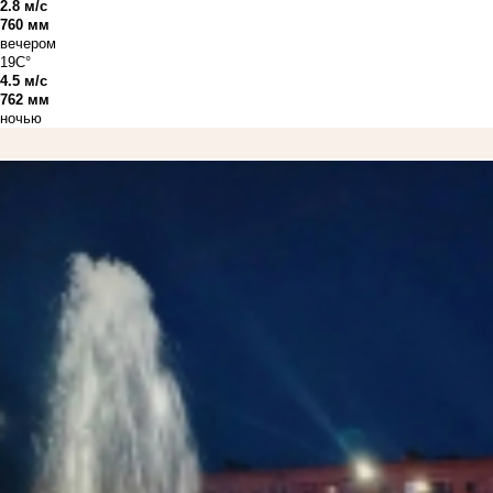
2.8 м/с
760 мм
вечером
19C°
4.5 м/с
762 мм
ночью