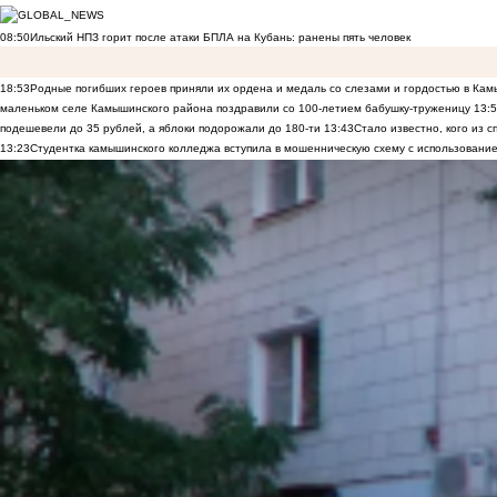
08:50
Ильский НПЗ горит после атаки БПЛА на Кубань: ранены пять человек
18:53
Родные погибших героев приняли их ордена и медаль со слезами и гордостью в Ка
маленьком селе Камышинского района поздравили со 100-летием бабушку-труженицу
13:
подешевели до 35 рублей, а яблоки подорожали до 180-ти
13:43
Стало известно, кого из
13:23
Студентка камышинского колледжа вступила в мошенническую схему с использование