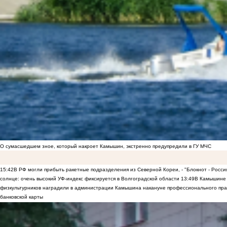
О сумасшедшем зное, который накроет Камышин, экстренно предупредили в ГУ МЧС
15:42
В РФ могли прибыть ракетные подразделения из Северной Кореи, - "Блокнот - Росси
солнце: очень высокий УФ-индекс фиксируется в Волгоградской области
13:49
В Камышине 
физкультурников наградили в администрации Камышина накануне профессионального пра
банковской карты