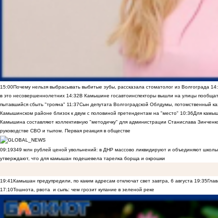
15:00
Почему нельзя выбрасывать выбитые зубы, рассказала стоматолог из Волгограда
14
в это несовершеннолетних
14:32
В Камышине госавтоинспекторы вышли на улицы пообщать
пытавшийся сбыть "трояна"
11:37
Сын депутата Волгоградской Облдумы, потомственный ка
Камышинском районе близок к двум с половиной претендентам на "место"
10:36
Для камы
Камышина составляют коллективную "методичку" для администрации Станислава Зинченко,
руководстве СВО и тылом. Первая реакция в обществе
09:19
349 млн рублей ценой увольнений: в ДНР массово ликвидируют и объединяют школы
утверждают, что для камышан подешевела тарелка борща и окрошки
19:41
Камышан предупредили, по каким адресам отключат свет завтра, 6 августа
19:35
Глав
17:10
Тошнота, рвота и сыпь: чем грозит купание в зеленой реке