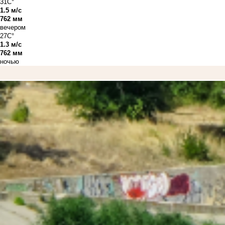
31C°
1.5 м/с
762 мм
вечером
27C°
1.3 м/с
762 мм
ночью