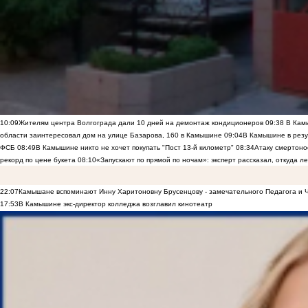
10:09
Жителям центра Волгограда дали 10 дней на демонтаж кондиционеров
09:38
В Камы
области заинтересовал дом на улице Базарова, 160 в Камышине
09:04
В Камышине в резу
ФСБ
08:49
В Камышине никто не хочет покупать "Пост 13-й километр"
08:34
Атаку смертоно
рекорд по цене букета
08:10
«Запускают по прямой по ночам»: эксперт рассказал, откуда 
22:07
Камышане вспоминают Инну Харитоновну Брусенцову - замечательного Педагога и 
17:53
В Камышине экс-директор колледжа возглавил кинотеатр