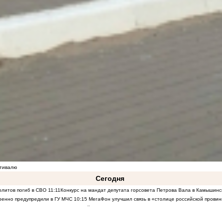
стивалю
Сегодня
олитов погиб в СВО
11:11
Конкурс на мандат депутата горсовета Петрова Вала в Камышинск
ренно предупредили в ГУ МЧС
10:15
МегаФон улучшил связь в «столице российской прови
 Путин сделал ряд важных изменений в руководстве СВО и тылом. Первая реакция в общес