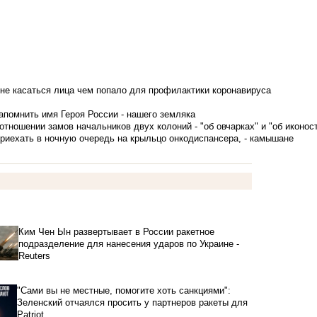
не касаться лица чем попало для профилактики коронавируса
апомнить имя Героя России - нашего земляка
тношении замов начальников двух колоний - "об овчарках" и "об иконос
приехать в ночную очередь на крыльцо онкодиспансера, - камышане
Ким Чен Ын развертывает в России ракетное
подразделение для нанесения ударов по Украине -
Reuters
"Сами вы не местные, помогите хоть санкциями":
Зеленский отчаялся просить у партнеров ракеты для
Patriot