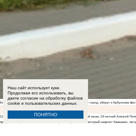
Наш сайт использует куки.
Продолжая его использовать, вы
даете согласие на обработку
файлов
Камышане предположили, что сорную траву, которой зарос город, уберут к Арбузному фе
cookie
и пользовательских данных.
ПОНЯТНО
11:37
Сын депутата Волгоградской Облдумы, потомственный казак, 24-летний Алексей Поп
продолжает дешеветь бензин
10:28
О сумасшедшем зное, который накроет Камышин, экст
Станислава Зинченко, как надо следить за городом
09:20
«Очень и очень давно назрело»: