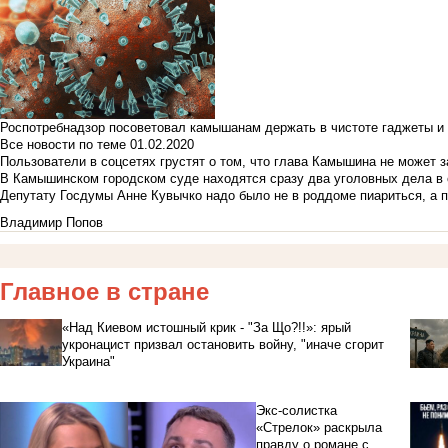
Роспотребнадзор посоветовал камышанам держать в чистоте гаджеты и 
Все новости по теме
01.02.2020
Пользователи в соцсетях грустят о том, что глава Камышина не может з
В Камышинском городском суде находятся сразу два уголовных дела в о
Депутату Госдумы Анне Кувычко надо было не в роддоме пиариться, а 
Владимир Попов
Главное в стране
«Над Киевом истошный крик - "За Що?!!»: ярый
укронацист призвал остановить войну, "иначе сгорит
Украина"
Экс-солистка
«Стрелок» раскрыла
правду о романе с