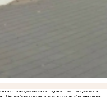
ом районе близок к двум с половиной претендентам на "место"
10:36
Для камышан
нции»
09:37
Гости Камышина составляют коллективную "методичку" для администрации
тве