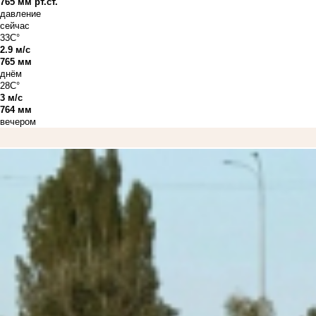
765 мм рт.ст.
давление
сейчас
33C°
2.9 м/с
765 мм
днём
28C°
3 м/с
764 мм
вечером