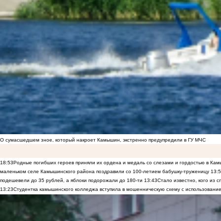
О сумасшедшем зное, который накроет Камышин, экстренно предупредили в ГУ МЧС
18:53
Родные погибших героев приняли их ордена и медаль со слезами и гордостью в Ка
маленьком селе Камышинского района поздравили со 100-летием бабушку-труженицу
13:
подешевели до 35 рублей, а яблоки подорожали до 180-ти
13:43
Стало известно, кого из
13:23
Студентка камышинского колледжа вступила в мошенническую схему с использование