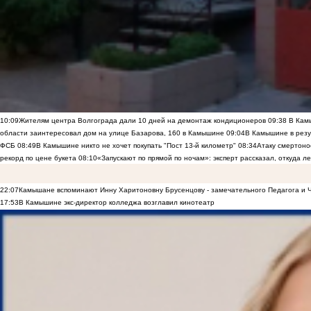
10:09
Жителям центра Волгограда дали 10 дней на демонтаж кондиционеров
09:38
В Камы
области заинтересовал дом на улице Базарова, 160 в Камышине
09:04
В Камышине в резу
ФСБ
08:49
В Камышине никто не хочет покупать "Пост 13-й километр"
08:34
Атаку смертоно
рекорд по цене букета
08:10
«Запускают по прямой по ночам»: эксперт рассказал, откуда 
22:07
Камышане вспоминают Инну Харитоновну Брусенцову - замечательного Педагога и 
17:53
В Камышине экс-директор колледжа возглавил кинотеатр