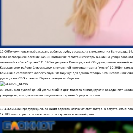
15:00
Почему нельзя выбрасывать выбитые зубы, рассказала стоматолог из Волгограда
14
в это несовершеннолетних
14:32
В Камышине госавтоинспекторы вышли на улицы пообщать
пытавшийся сбыть "трояна"
11:37
Сын депутата Волгоградской Облдумы, потомственный ка
Камышинском районе близок к двум с половиной претендентам на "место"
10:36
Для камы
Камышина составляют коллективную "методичку" для администрации Станислава Зинченко,
руководстве СВО и тылом. Первая реакция в обществе
09:19
349 млн рублей ценой увольнений: в ДНР массово ликвидируют и объединяют школы
утверждают, что для камышан подешевела тарелка борща и окрошки
19:41
Камышан предупредили, по каким адресам отключат свет завтра, 6 августа
19:35
Глав
17:10
Тошнота, рвота и сыпь: чем грозит купание в зеленой реке