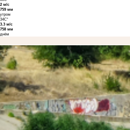
2 м/с
759 мм
утром
34C°
3.3 м/с
758 мм
днём