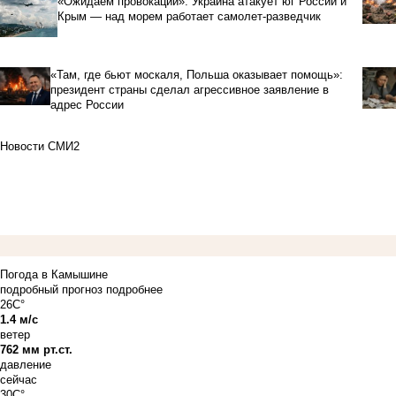
«Ожидаем провокаций»: Украина атакует юг России и
Крым — над морем работает самолет-разведчик
«Там, где бьют москаля, Польша оказывает помощь»:
президент страны сделал агрессивное заявление в
адрес России
Новости СМИ2
Погода в Камышине
подробный прогноз
подробнее
26C°
1.4 м/с
ветер
762 мм рт.ст.
давление
сейчас
30C°