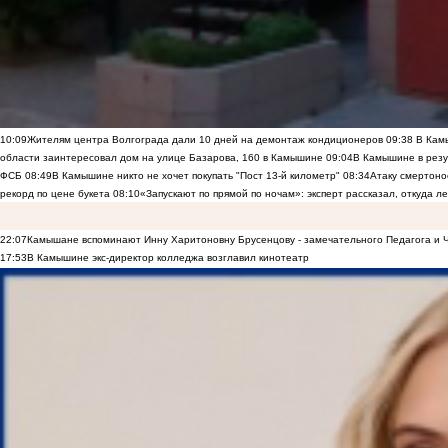
10:09
Жителям центра Волгограда дали 10 дней на демонтаж кондиционеров
09:38
В Камы
области заинтересовал дом на улице Базарова, 160 в Камышине
09:04
В Камышине в резу
ФСБ
08:49
В Камышине никто не хочет покупать "Пост 13-й километр"
08:34
Атаку смертоно
рекорд по цене букета
08:10
«Запускают по прямой по ночам»: эксперт рассказал, откуда 
22:07
Камышане вспоминают Инну Харитоновну Брусенцову - замечательного Педагога и 
17:53
В Камышине экс-директор колледжа возглавил кинотеатр