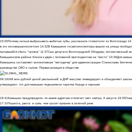
15:00
Почему нельзя выбрасывать выбитые зубы, рассказала стоматолог из Волгограда
14
в это несовершеннолетних
14:32
В Камышине госавтоинспекторы вышли на улицы пообщать
пытавшийся сбыть "трояна"
11:37
Сын депутата Волгоградской Облдумы, потомственный ка
Камышинском районе близок к двум с половиной претендентам на "место"
10:36
Для камы
Камышина составляют коллективную "методичку" для администрации Станислава Зинченко,
руководстве СВО и тылом. Первая реакция в обществе
09:19
349 млн рублей ценой увольнений: в ДНР массово ликвидируют и объединяют школы
утверждают, что для камышан подешевела тарелка борща и окрошки
19:41
Камышан предупредили, по каким адресам отключат свет завтра, 6 августа
19:35
Глав
17:10
Тошнота, рвота и сыпь: чем грозит купание в зеленой реке