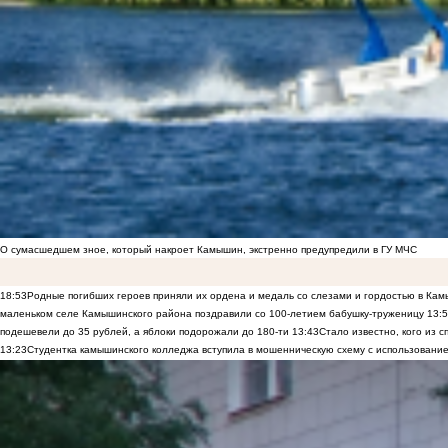
О сумасшедшем зное, который накроет Камышин, экстренно предупредили в ГУ МЧС
18:53
Родные погибших героев приняли их ордена и медаль со слезами и гордостью в Ка
маленьком селе Камышинского района поздравили со 100-летием бабушку-труженицу
13:
подешевели до 35 рублей, а яблоки подорожали до 180-ти
13:43
Стало известно, кого из
13:23
Студентка камышинского колледжа вступила в мошенническую схему с использование