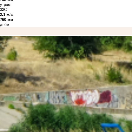
утром
33C°
2.1 м/с
760 мм
днём