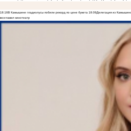
18:16
В Камышине гладиолусы побили рекорд по цене букета
18:09
Делегация из Камышинс
возглавил кинотеатр