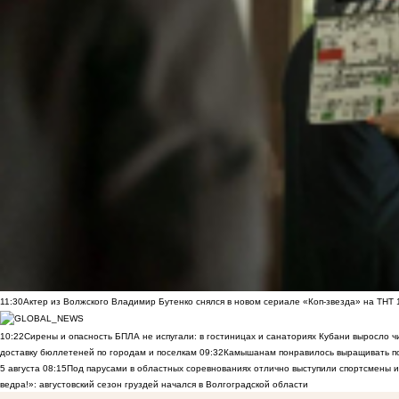
11:30
Актер из Волжского Владимир Бутенко снялся в новом сериале «Коп-звезда» на ТНТ
10:22
Сирены и опасность БПЛА не испугали: в гостиницах и санаториях Кубани выросло 
доставку бюллетеней по городам и поселкам
09:32
Камышанам понравилось выращивать п
5 августа
08:15
Под парусами в областных соревнованиях отлично выступили спортсмены 
ведра!»: августовский сезон груздей начался в Волгоградской области