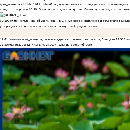
предупредили в ГУ МЧС
10:15
МегаФон улучшил связь в «столице российской провинции»
следить за городом
09:20
«Очень и очень давно назрело»: Путин сделал ряд важных изме
09:19
349 млн рублей ценой увольнений: в ДНР массово ликвидируют и объединяют школы
утверждают, что для камышан подешевела тарелка борща и окрошки
19:41
Камышан предупредили, по каким адресам отключат свет завтра, 6 августа
19:35
Глав
17:10
Тошнота, рвота и сыпь: чем грозит купание в зеленой реке