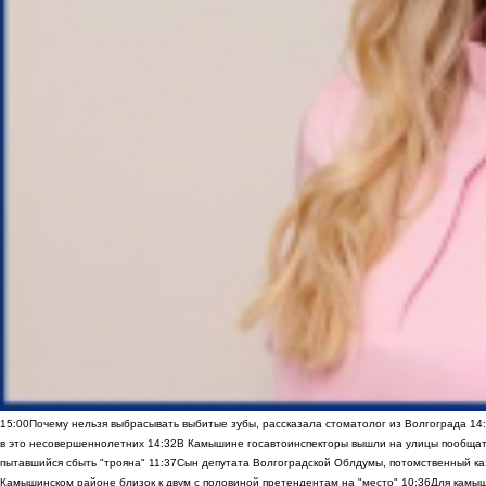
15:00
Почему нельзя выбрасывать выбитые зубы, рассказала стоматолог из Волгограда
14
в это несовершеннолетних
14:32
В Камышине госавтоинспекторы вышли на улицы пообщать
пытавшийся сбыть "трояна"
11:37
Сын депутата Волгоградской Облдумы, потомственный ка
Камышинском районе близок к двум с половиной претендентам на "место"
10:36
Для камы