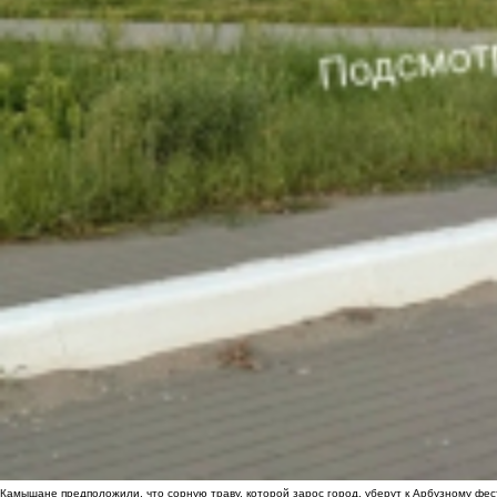
Камышане предположили, что сорную траву, которой зарос город, уберут к Арбузному фе