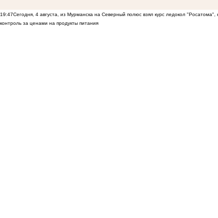
19:47
Сегодня, 4 августа, из Мурманска на Северный полюс взял курс ледокол "Росатома",
контроль за ценами на продукты питания