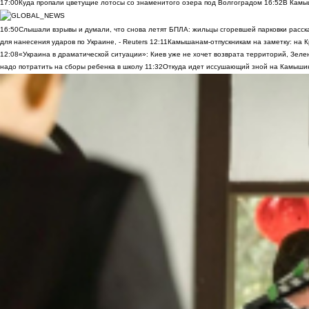
17:00
Куда пропали цветущие лотосы со знаменитого озера под Волгоградом
16:52
В Камы
16:50
Слышали взрывы и думали, что снова летят БПЛА: жильцы сгоревшей парковки расск
для нанесения ударов по Украине, - Reuters
12:11
Камышанам-отпускникам на заметку: на К
12:08
«Украина в драматической ситуации»: Киев уже не хочет возврата территорий, Зелен
надо потратить на сборы ребенка в школу
11:32
Откуда идет иссушающий зной на Камыши