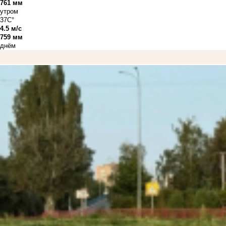
761 мм
утром
37C°
4.5 м/с
759 мм
днём