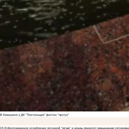
В Камышине у ДК "Текстильщик" фонтан "протух"
15:31
Долгожданное ослабление погодной "печки" и дождь принесет камышанам сегодняш