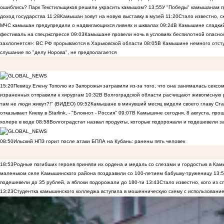
ошиблись? Парк Текстильщиков решили украсить камышом?
13:55
У "Победы" камышанам п
доход государства
11:28
Камышан зовут на новую выставку в музей
11:20
Стало известно, 
МЧС камышан предупредили о надвигающихся ливнях и шквалах
09:24
В Камышине сладкий 
фестиваль на спецэкспрессе
09:03
Камышане провели ночь в условиях беспилотной опасн
захлопнется»: ВС РФ прорываются в Харьковской области
08:05
В Камышине немного отст
слушание по "делу Норова", не предполагается
15:20
Певицу Елену Тополю из Запорожья затравили из-за того, что она занималась сексом
израненных отправили к хирургам
10:32
В Волгоградской области расчищают живописную р
там не люди живут?!" (ВИДЕО)
09:52
Камышане в минувший месяц видели своего главу Ста
отказывает Киеву в Starlink, - "Блокнот - Россия"
09:07
В Камышине сегодня, 8 августа, пр
холере в воде
08:58
Волгоградстат назвал продукты, которые подорожали и подешевели 
08:50
Ильский НПЗ горит после атаки БПЛА на Кубань: ранены пять человек
18:53
Родные погибших героев приняли их ордена и медаль со слезами и гордостью в Ка
маленьком селе Камышинского района поздравили со 100-летием бабушку-труженицу
13:
подешевели до 35 рублей, а яблоки подорожали до 180-ти
13:43
Стало известно, кого из
13:23
Студентка камышинского колледжа вступила в мошенническую схему с использование