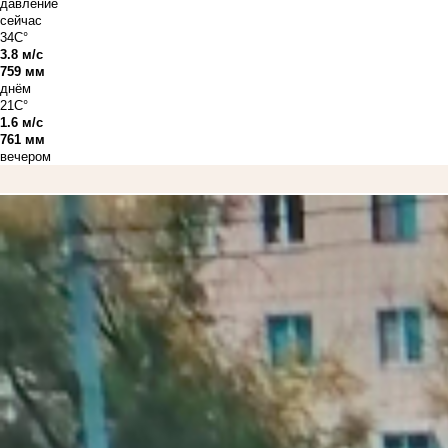
давление
сейчас
34C°
3.8 м/с
759 мм
днём
21C°
1.6 м/с
761 мм
вечером