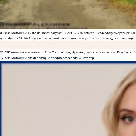
08:49
В Камышине никто не хочет покупать "Пост 13-й километр"
08:34
Атаку смертоносных
цене букета
08:10
«Запускают по прямой по ночам»: эксперт рассказал, откуда летели укр
22:07
Камышане вспоминают Инну Харитоновну Брусенцову - замечательного Педагога и 
17:53
В Камышине экс-директор колледжа возглавил кинотеатр