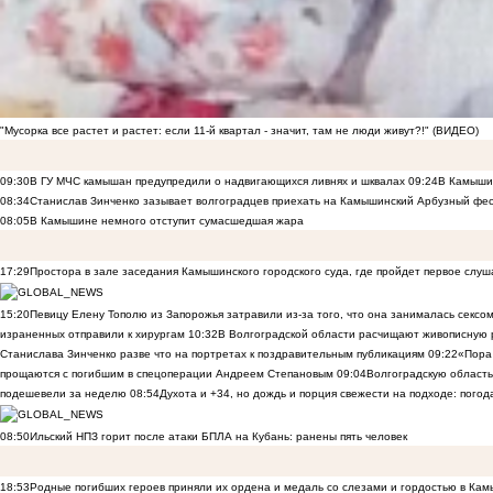
"Мусорка все растет и растет: если 11-й квартал - значит, там не люди живут?!" (ВИДЕО)
09:30
В ГУ МЧС камышан предупредили о надвигающихся ливнях и шквалах
09:24
В Камышин
08:34
Станислав Зинченко зазывает волгоградцев приехать на Камышинский Арбузный фес
08:05
В Камышине немного отступит сумасшедшая жара
17:29
Простора в зале заседания Камышинского городского суда, где пройдет первое слуш
15:20
Певицу Елену Тополю из Запорожья затравили из-за того, что она занималась сексом
израненных отправили к хирургам
10:32
В Волгоградской области расчищают живописную р
Станислава Зинченко разве что на портретах к поздравительным публикациям
09:22
«Пора 
прощаются с погибшим в спецоперации Андреем Степановым
09:04
Волгоградскую область
подешевели за неделю
08:54
Духота и +34, но дождь и порция свежести на подходе: погод
08:50
Ильский НПЗ горит после атаки БПЛА на Кубань: ранены пять человек
18:53
Родные погибших героев приняли их ордена и медаль со слезами и гордостью в Ка