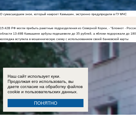
О сумасшедшем зное, который накроет Камышин, экстренно предупредили в ГУ МЧС
15:42
В РФ могли прибыть ракетные подразделения из Северной Кореи, - "Блокнот - Росси
области
13:49
В Камышине арбузы подешевели до 35 рублей, а яблоки подорожали до 180
колледжа вступила в мошенническую схему с использованием своей банковской карты
Наш сайт использует куки.
Продолжая его использовать, вы
даете согласие на обработку
файлов
cookie
и пользовательских данных.
ПОНЯТНО