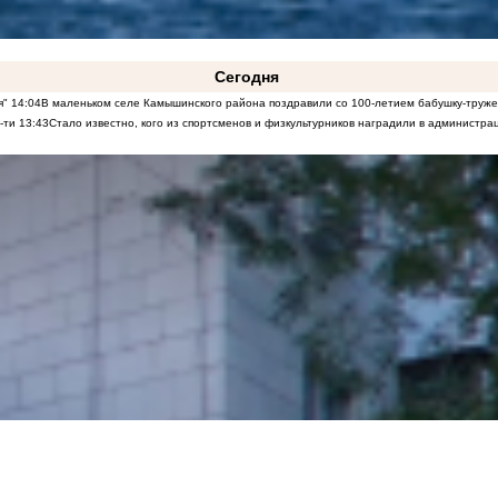
Сегодня
я"
14:04
В маленьком селе Камышинского района поздравили со 100-летием бабушку-труж
-ти
13:43
Стало известно, кого из спортсменов и физкультурников наградили в админист