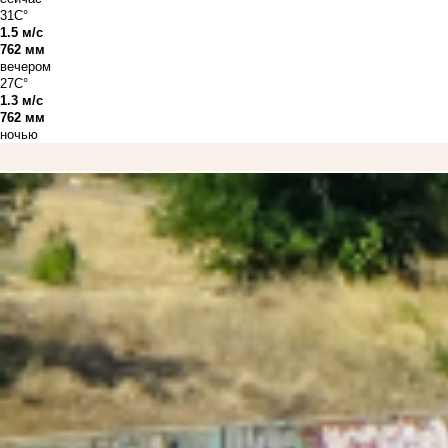
31C°
1.5 м/с
762 мм
вечером
27C°
1.3 м/с
762 мм
ночью