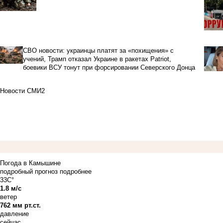
СВО новости: украинцы платят за «похищения» с
учений, Трамп отказал Украине в ракетах Patriot,
боевики ВСУ тонут при форсировании Северского Донца
Новости СМИ2
Погода в Камышине
подробный прогноз
подробнее
33C°
1.8 м/с
ветер
762 мм рт.ст.
давление
сейчас