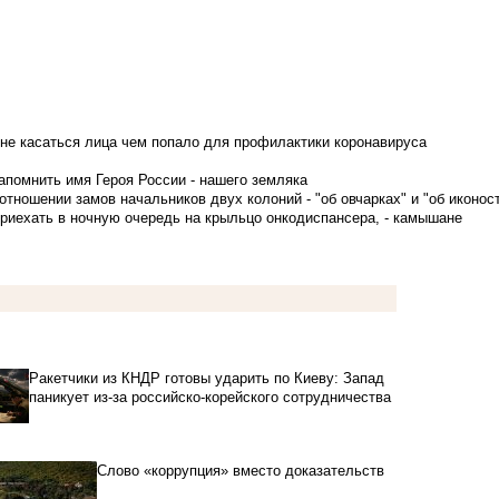
не касаться лица чем попало для профилактики коронавируса
апомнить имя Героя России - нашего земляка
тношении замов начальников двух колоний - "об овчарках" и "об иконос
приехать в ночную очередь на крыльцо онкодиспансера, - камышане
Ракетчики из КНДР готовы ударить по Киеву: Запад
паникует из-за российско-корейского сотрудничества
Слово «коррупция» вместо доказательств