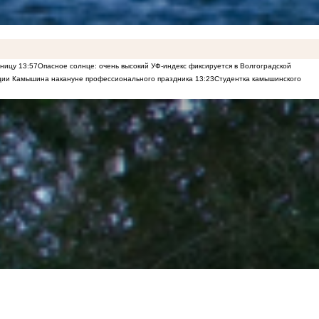
еницу
13:57
Опасное солнце: очень высокий УФ-индекс фиксируется в Волгоградской
рации Камышина накануне профессионального праздника
13:23
Студентка камышинского