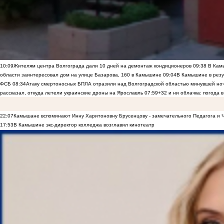
10:09
Жителям центра Волгограда дали 10 дней на демонтаж кондиционеров
09:38
В Камы
области заинтересовал дом на улице Базарова, 160 в Камышине
09:04
В Камышине в резу
ФСБ
08:34
Атаку смертоносных БПЛА отразили над Волгоградской областью минувшей но
рассказал, откуда летели украинские дроны на Ярославль
07:59
+32 и ни облачка: погода 
22:07
Камышане вспоминают Инну Харитоновну Брусенцову - замечательного Педагога и 
17:53
В Камышине экс-директор колледжа возглавил кинотеатр