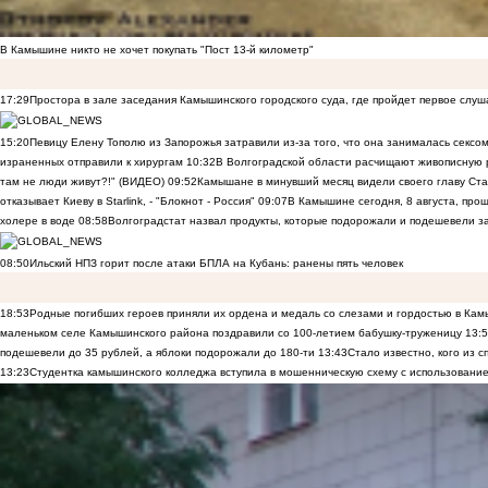
В Камышине никто не хочет покупать "Пост 13-й километр"
17:29
Простора в зале заседания Камышинского городского суда, где пройдет первое слуш
15:20
Певицу Елену Тополю из Запорожья затравили из-за того, что она занималась сексом
израненных отправили к хирургам
10:32
В Волгоградской области расчищают живописную р
там не люди живут?!" (ВИДЕО)
09:52
Камышане в минувший месяц видели своего главу Ста
отказывает Киеву в Starlink, - "Блокнот - Россия"
09:07
В Камышине сегодня, 8 августа, пр
холере в воде
08:58
Волгоградстат назвал продукты, которые подорожали и подешевели 
08:50
Ильский НПЗ горит после атаки БПЛА на Кубань: ранены пять человек
18:53
Родные погибших героев приняли их ордена и медаль со слезами и гордостью в Ка
маленьком селе Камышинского района поздравили со 100-летием бабушку-труженицу
13:
подешевели до 35 рублей, а яблоки подорожали до 180-ти
13:43
Стало известно, кого из
13:23
Студентка камышинского колледжа вступила в мошенническую схему с использование