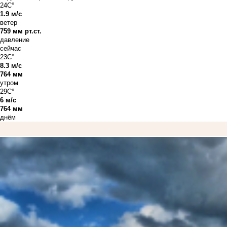
24C°
1.9 м/с
ветер
759 мм рт.ст.
давление
сейчас
23C°
8.3 м/с
764 мм
утром
29C°
6 м/с
764 мм
днём