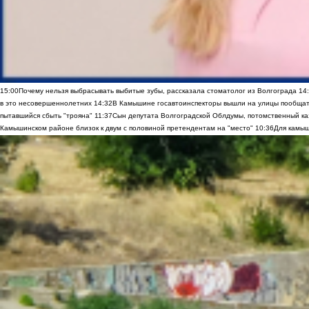
15:00
Почему нельзя выбрасывать выбитые зубы, рассказала стоматолог из Волгограда
14
в это несовершеннолетних
14:32
В Камышине госавтоинспекторы вышли на улицы пообщать
пытавшийся сбыть "трояна"
11:37
Сын депутата Волгоградской Облдумы, потомственный ка
Камышинском районе близок к двум с половиной претендентам на "место"
10:36
Для камыш