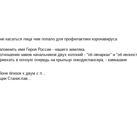
не касаться лица чем попало для профилактики коронавируса
апомнить имя Героя России - нашего земляка
тношении замов начальников двух колоний - "об овчарках" и "об иконос
приехать в ночную очередь на крыльцо онкодиспансера, - камышане
не близок к двум с п...
ции Станислав...