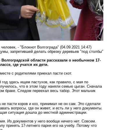
человек, - "Блокнот Волгограда"
(04.09.2021 14:47)
умы, запретившей делать обрезку деревьев "под столбы"
 Волгоградской области рассказали о необычном 17-
ассе, где учатся их дети.
месте с родителями приехал пасти скот.
 год здесь ищем пастухов, как правило, с мая по
олучилось, что в этом году наняли семью цыган. Сначала
м браке. Следом переехал весь табор. Этот мальчик
а не пасти коров и коз, принимал не он сам. Это сделали
вать вопросы, где он живет, и есть ли у него документы.
ющая ситуация дошла до местной администрации.
ния. Из документов у него вообще ничего нет. Совсем.
лу принять 17-летнего парня его на учебу. Потому что
и.