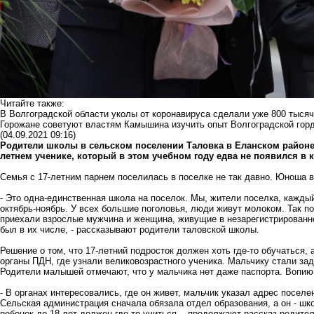
Читайте также:
В Волгоградской области уколы от коронавируса сделали уже 800 тысяч 
Горожане советуют властям Камышина изучить опыт Волгоградской горд
(04.09.2021 09:16)
Родители школы в сельском поселении Таловка в Еланском районе
летнем ученике, который в этом учебном году едва не появился в кл
Семья с 17-летним парнем поселилась в поселке не так давно. Юноша в
- Это одна-единственная школа на поселок. Мы, жители поселка, каждый
октябрь-ноябрь. У всех большие поголовья, люди живут молоком. Так п
приехали взрослые мужчина и женщина, живущие в незарегистрированно
был в их числе, - рассказывают родители таловской школы.
Решение о том, что 17-летний подросток должен хоть где-то обучаться, 
органы ПДН, где узнали великовозрастного ученика. Мальчику стали зада
Родители малышей отмечают, что у мальчика нет даже паспорта. Вопи
- В органах интересовались, где он живет, мальчик указал адрес поселе
Сельская администрация сначала обязала отдел образования, а он - шко
ребенок до 18 лет должен где-то учиться, - продолжают рассказ родител