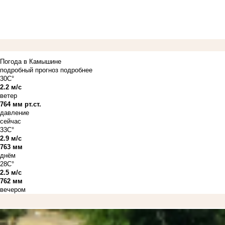
Погода в Камышине
подробный прогноз
подробнее
30C°
2.2 м/с
ветер
764 мм рт.ст.
давление
сейчас
33C°
2.9 м/с
763 мм
днём
28C°
2.5 м/с
762 мм
вечером