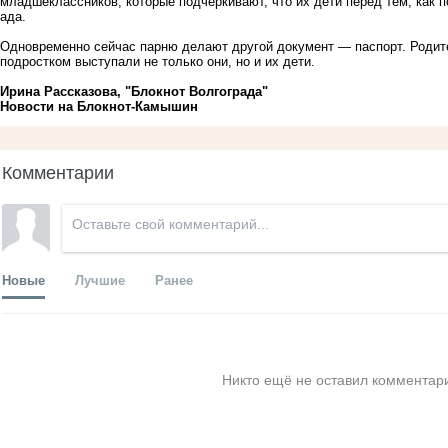
младшеклассников, которые подчеркивают, что их дети перед тем, как п
ада.
Одновременно сейчас парню делают другой документ — паспорт. Родител
подростком выступали не только они, но и их дети.
Ирина Рассказова, "Блокнот Волгограда"
Новости на Блoкнoт-Камышин
Комментарии
Новые
Лучшие
Ранее
Никто ещё не оставил комментари