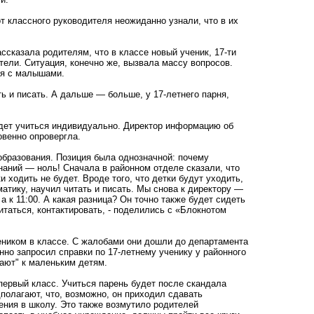
от классного руководителя неожиданно узнали, что в их
ссказала родителям, что в классе новый ученик, 17-ти
ители. Ситуация, конечно же, вызвала массу вопросов.
ия с малышами.
ть и писать. А дальше — больше, у 17-летнего парня,
удет учиться индивидуально. Директор информацию об
венно опровергла.
 образования. Позиция была однозначной: почему
наний — ноль! Сначала в районном отделе сказали, что
 ходить не будет. Вроде того, что детки будут уходить,
матику, научил читать и писать. Мы снова к директору —
 а к 11:00. А какая разница? Он точно также будет сидеть
итаться, контактировать, - поделились с «Блокнотом
еником в классе. С жалобами они дошли до департамента
нно запросил справки по 17-летнему ученику у районного
вают" к маленьким детям.
первый класс. Учиться парень будет после скандала
полагают, что, возможно, он приходил сдавать
ения в школу. Это также возмутило родителей