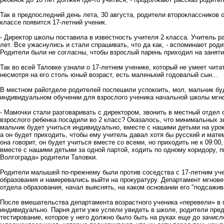
Так в предпоследний день лета, 30 августа, родители второклассников 
классе появится 17-летний ученик.
- Директор школы поставила в известность учителя 2 класса. Учитель ра
лет. Все ужаснулись и стали спрашивать, что да как, - вспоминают род
Родители были не согласны, чтобы взрослый парень приходил на занят
Так во всей Таловке узнали о 17-летнем ученике, который не умеет чита
несмотря на его столь юный возраст, есть маленький годовалый сын...
В местном райотделе родителей поспешили успокоить, мол, мальчик б
индивидуальном обучении для взрослого ученика начальной школы мгно
- Мамочки стали разговаривать с директором, звонить в местный отдел
взрослого ребенка посадили во 2 класс? Оказалось, что минимальных з
мальчик будет учиться индивидуально, вместе с нашими детьми на уроки
а он будет приходить, чтобы ему учитель давал хотя бы русский и мате
она говорит, он будет учиться вместе со всеми, но приходить не к 09:00,
вместе с нашими детьми за одной партой, ходить по одному коридору, п
Волгограда» родители Таловки.
Родители малышей по-прежнему были против соседства с 17-летним уч
образования и намеревались выйти на прокуратуру. Департамент мгнове
отдела образования, начал выяснять, на каком основании его "подсажи
После вмешательства департамента возрастного ученика «перевели» в 
индивидуально. Парня дети уже успели увидеть в школе, родители пред
тестирование, которое у него должно было быть на руках еще до зачисл