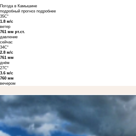
Погода в Камышине
подробный прогноз
подробнее
35C°
1.8 м/с
ветер
761 мм рт.ст.
давление
сейчас
34C°
2.8 м/с
761 мм
днём
27C°
3.6 м/с
760 мм
вечером