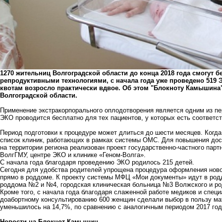
1270 жительниц Волгоградской области до конца 2018 года смогут
репродуктивными технологиями, с начала года уже проведено 519 Э
квотам возросло практически вдвое. Об этом "Блокноту Камышина
Волгоградской области.
Применение экстракорпорального оплодотворения является одним из п
ЭКО проводится бесплатно для тех пациентов, у которых есть соответс
Период подготовки к процедуре может длиться до шести месяцев. Когд
список клиник, работающих в рамках системы ОМС. Для повышения дос
на территории региона реализован проект государственно-частного пар
ВолгГМУ, центре ЭКО и клинике «Геном-Волга».
С начала года благодаря проведению ЭКО родилось 215 детей.
Сегодня для удобства родителей упрощена процедура оформления но
прямо в роддоме. К проекту системы МФЦ «Мои документы» идут в род
роддома №2 и №4, городская клиническая больница №3 Волжского и р
Кроме того, с начала года благодаря слаженной работе медиков и спец
доабортному консультированию 600 женщин сделали выбор в пользу ма
уменьшилось на 14,7%, по сравнению с аналогичным периодом 2017 год
Новости на Блoкнoт-Камышин