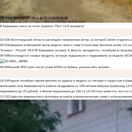
В Камышине никто не хочет покупать "Пост 13-й километр"
10:32
В Волгоградской области расчищают живописную речку, на которой любят отдыхать
09:52
Камышане в минувший месяц видели своего главу Станислава Зинченко разве что н
"Блокнот - Россия"
09:07
В Камышине сегодня, 8 августа, прощаются с погибшим в спецоп
08:58
Волгоградстат назвал продукты, которые подорожали и подешевели за неделю
08:5
08:50
Ильский НПЗ горит после атаки БПЛА на Кубань: ранены пять человек
18:53
Родные погибших героев приняли их ордена и медаль со слезами и гордостью в Ка
маленьком селе Камышинского района поздравили со 100-летием бабушку-труженицу
13:
подешевели до 35 рублей, а яблоки подорожали до 180-ти
13:43
Стало известно, кого из
13:23
Студентка камышинского колледжа вступила в мошенническую схему с использование