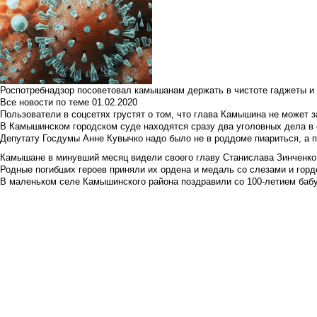
Роспотребнадзор посоветовал камышанам держать в чистоте гаджеты и 
Все новости по теме
01.02.2020
Пользователи в соцсетях грустят о том, что глава Камышина не может з
В Камышинском городском суде находятся сразу два уголовных дела в о
Депутату Госдумы Анне Кувычко надо было не в роддоме пиариться, а 
Камышане в минувший месяц видели своего главу Станислава Зинченко р
Родные погибших героев приняли их ордена и медаль со слезами и гор
В маленьком селе Камышинского района поздравили со 100-летием баб