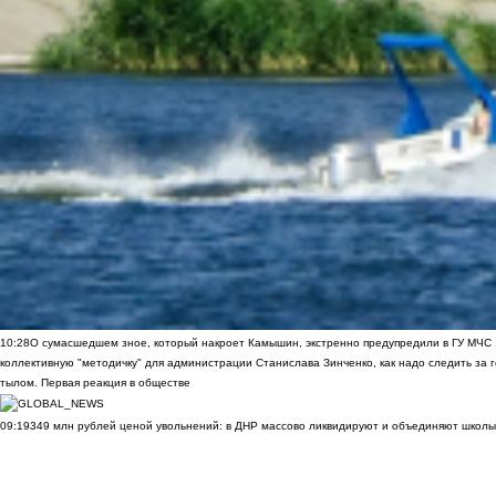
10:28
О сумасшедшем зное, который накроет Камышин, экстренно предупредили в ГУ МЧС
коллективную "методичку" для администрации Станислава Зинченко, как надо следить за 
тылом. Первая реакция в обществе
09:19
349 млн рублей ценой увольнений: в ДНР массово ликвидируют и объединяют школы