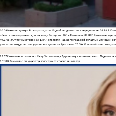
10:09
Жителям центра Волгограда дали 10 дней на демонтаж кондиционеров
09:38
В Камы
области заинтересовал дом на улице Базарова, 160 в Камышине
09:04
В Камышине в резу
ФСБ
08:34
Атаку смертоносных БПЛА отразили над Волгоградской областью минувшей но
рассказал, откуда летели украинские дроны на Ярославль
07:59
+32 и ни облачка: погода 
22:07
Камышане вспоминают Инну Харитоновну Брусенцову - замечательного Педагога и 
17:53
В Камышине экс-директор колледжа возглавил кинотеатр