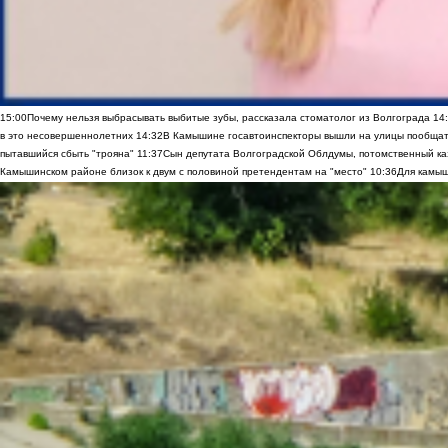
15:00
Почему нельзя выбрасывать выбитые зубы, рассказала стоматолог из Волгограда
14
в это несовершеннолетних
14:32
В Камышине госавтоинспекторы вышли на улицы пообщать
пытавшийся сбыть "трояна"
11:37
Сын депутата Волгоградской Облдумы, потомственный ка
Камышинском районе близок к двум с половиной претендентам на "место"
10:36
Для камыш