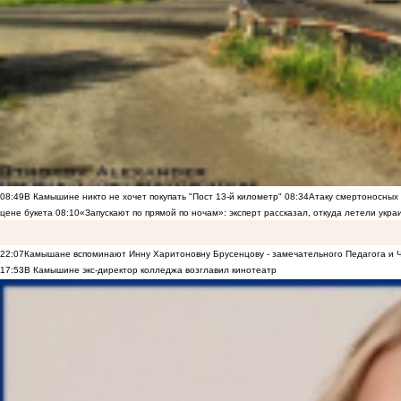
08:49
В Камышине никто не хочет покупать "Пост 13-й километр"
08:34
Атаку смертоносных
цене букета
08:10
«Запускают по прямой по ночам»: эксперт рассказал, откуда летели укр
22:07
Камышане вспоминают Инну Харитоновну Брусенцову - замечательного Педагога и 
17:53
В Камышине экс-директор колледжа возглавил кинотеатр