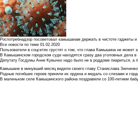
Роспотребнадзор посоветовал камышанам держать в чистоте гаджеты и 
Все новости по теме
01.02.2020
Пользователи в соцсетях грустят о том, что глава Камышина не может з
В Камышинском городском суде находятся сразу два уголовных дела в о
Депутату Госдумы Анне Кувычко надо было не в роддоме пиариться, а 
Камышане в минувший месяц видели своего главу Станислава Зинченко р
Родные погибших героев приняли их ордена и медаль со слезами и гор
В маленьком селе Камышинского района поздравили со 100-летием баб