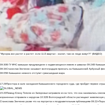
"Мусорка все растет и растет: если 11-й квартал - значит, там не люди живут?!" (ВИДЕО)
09:30
В ГУ МЧС камышан предупредили о надвигающихся ливнях и шквалах
09:24
В Камышин
08:34
Станислав Зинченко зазывает волгоградцев приехать на Камышинский Арбузный фес
08:05
В Камышине немного отступит сумасшедшая жара
17:29
Простора в зале заседания Камышинского городского суда, где пройдет первое слуш
15:20
Певицу Елену Тополю из Запорожья затравили из-за того, что она занималась сексом
израненных отправили к хирургам
10:32
В Волгоградской области расчищают живописную р
Станислава Зинченко разве что на портретах к поздравительным публикациям
09:22
«Пора 