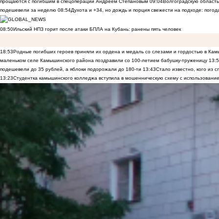
прощаются с погибшим в спецоперации Андреем Степановым
09:04
Волгоградскую область
подешевели за неделю
08:54
Духота и +34, но дождь и порция свежести на подходе: погод
08:50
Ильский НПЗ горит после атаки БПЛА на Кубань: ранены пять человек
18:53
Родные погибших героев приняли их ордена и медаль со слезами и гордостью в Ка
маленьком селе Камышинского района поздравили со 100-летием бабушку-труженицу
13:
подешевели до 35 рублей, а яблоки подорожали до 180-ти
13:43
Стало известно, кого из
13:23
Студентка камышинского колледжа вступила в мошенническую схему с использование