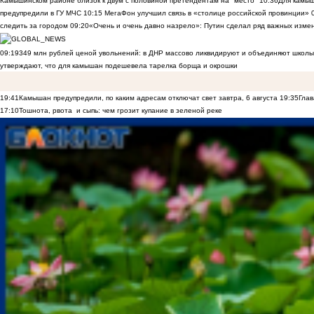
Камышинском районе близок к двум с половиной претендентам на "место"
10:36
Для камы
предупредили в ГУ МЧС
10:15
МегаФон улучшил связь в «столице российской провинции»
следить за городом
09:20
«Очень и очень давно назрело»: Путин сделал ряд важных изме
09:19
349 млн рублей ценой увольнений: в ДНР массово ликвидируют и объединяют школы
утверждают, что для камышан подешевела тарелка борща и окрошки
19:41
Камышан предупредили, по каким адресам отключат свет завтра, 6 августа
19:35
Глав
17:10
Тошнота, рвота и сыпь: чем грозит купание в зеленой реке