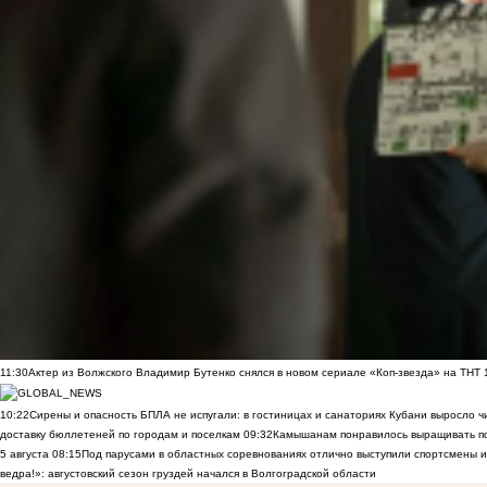
11:30
Актер из Волжского Владимир Бутенко снялся в новом сериале «Коп-звезда» на ТНТ
10:22
Сирены и опасность БПЛА не испугали: в гостиницах и санаториях Кубани выросло 
доставку бюллетеней по городам и поселкам
09:32
Камышанам понравилось выращивать п
5 августа
08:15
Под парусами в областных соревнованиях отлично выступили спортсмены 
ведра!»: августовский сезон груздей начался в Волгоградской области