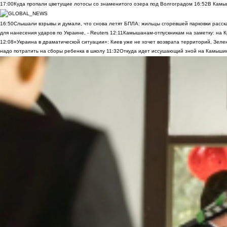
17:00
Куда пропали цветущие лотосы со знаменитого озера под Волгоградом
16:52
В Камы
16:50
Слышали взрывы и думали, что снова летят БПЛА: жильцы сгоревшей парковки расск
для нанесения ударов по Украине, - Reuters
12:11
Камышанам-отпускникам на заметку: на К
12:08
«Украина в драматической ситуации»: Киев уже не хочет возврата территорий, Зелен
надо потратить на сборы ребенка в школу
11:32
Откуда идет иссушающий зной на Камыши