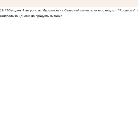
19:47
Сегодня, 4 августа, из Мурманска на Северный полюс взял курс ледокол "Росатома",
контроль за ценами на продукты питания