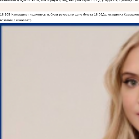
Камышане предположили, что сорную траву, которой зарос город, уберут к Арбузному фе
18:16
В Камышине гладиолусы побили рекорд по цене букета
18:09
Делегация из Камышинс
возглавил кинотеатр