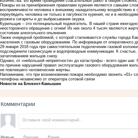
количества. Во время проведения спасательных работ в общей сложнос
Пожары из-за пренебрежения правилами курения являются самыми слож
восприимчивости человека к внешнему назидательному воздействию в 
переубедить человека не только в пагубности курения, но и в необходи
розжига сигареты и до выбрасывания окурка.
Курильщик – это потенциальный поджигатель. В нашей стране ежегодно 
неосторожного обращения с огнем! Из них около 4 тысяч являются жертв
состоянии алкогольного опьянения.
Также очередной проблемой, с которой сталкиваются службы города К
населения с газовым оборудованием. По информации от оперативного д
29 января 2018 года при самостоятельном подключении газовой колонки
подсоединили газонесущие и водопроводные коммуникации. К счастью,
затапливанием жильцов снизу.
Однако, от «небольшой неприятности» до катастрофы - всего один шаг.
по причине нарушений правил эксплуатации газового оборудования жил
не повлекшего человеческие жертвы.
Напоминаем, что при возникновении пожара необходимо звонить «01» со
телефона независимо от оператора сотовой связи
Новости на Блoкнoт-Камышин
Комментарии
Новые
Лучшие
Ранее