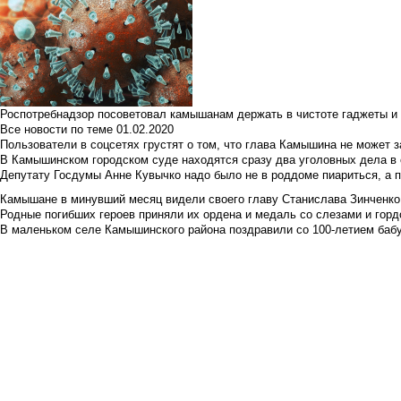
Роспотребнадзор посоветовал камышанам держать в чистоте гаджеты и 
Все новости по теме
01.02.2020
Пользователи в соцсетях грустят о том, что глава Камышина не может з
В Камышинском городском суде находятся сразу два уголовных дела в о
Депутату Госдумы Анне Кувычко надо было не в роддоме пиариться, а 
Камышане в минувший месяц видели своего главу Станислава Зинченко р
Родные погибших героев приняли их ордена и медаль со слезами и гор
В маленьком селе Камышинского района поздравили со 100-летием баб