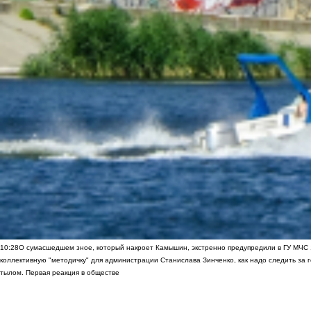
10:28
О сумасшедшем зное, который накроет Камышин, экстренно предупредили в ГУ МЧС
коллективную "методичку" для администрации Станислава Зинченко, как надо следить за 
тылом. Первая реакция в обществе