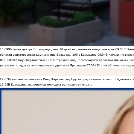
10:09
Жителям центра Волгограда дали 10 дней на демонтаж кондиционеров
09:38
В Камы
области заинтересовал дом на улице Базарова, 160 в Камышине
09:04
В Камышине в резу
ФСБ
08:34
Атаку смертоносных БПЛА отразили над Волгоградской областью минувшей но
рассказал, откуда летели украинские дроны на Ярославль
07:59
+32 и ни облачка: погода 
22:07
Камышане вспоминают Инну Харитоновну Брусенцову - замечательного Педагога и 
17:53
В Камышине экс-директор колледжа возглавил кинотеатр