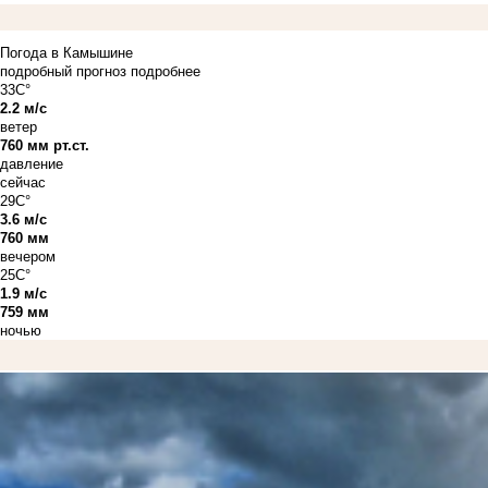
Погода в Камышине
подробный прогноз
подробнее
33C°
2.2 м/с
ветер
760 мм рт.ст.
давление
сейчас
29C°
3.6 м/с
760 мм
вечером
25C°
1.9 м/с
759 мм
ночью