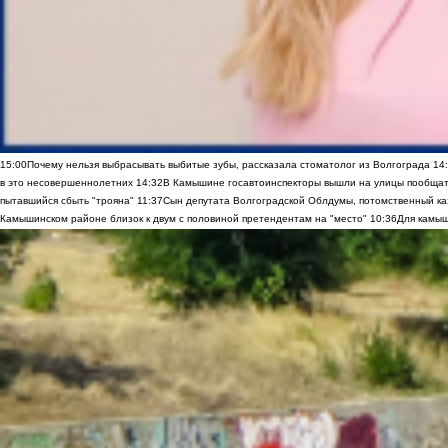
15:00
Почему нельзя выбрасывать выбитые зубы, рассказала стоматолог из Волгограда
14
в это несовершеннолетних
14:32
В Камышине госавтоинспекторы вышли на улицы пообщать
пытавшийся сбыть "трояна"
11:37
Сын депутата Волгоградской Облдумы, потомственный ка
Камышинском районе близок к двум с половиной претендентам на "место"
10:36
Для камыш