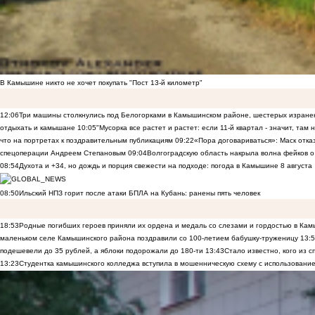
В Камышине никто не хочет покупать "Пост 13-й километр"
12:06
Три машины столкнулись под Белогорками в Камышинском районе, шестерых изранен
отдыхать и камышане
10:05
"Мусорка все растет и растет: если 11-й квартал - значит, там
что на портретах к поздравительным публикациям
09:22
«Пора договариваться»: Маск отказы
спецоперации Андреем Степановым
09:04
Волгоградскую область накрыла волна фейков о
08:54
Духота и +34, но дождь и порция свежести на подходе: погода в Камышине 8 августа
08:50
Ильский НПЗ горит после атаки БПЛА на Кубань: ранены пять человек
18:53
Родные погибших героев приняли их ордена и медаль со слезами и гордостью в Ка
маленьком селе Камышинского района поздравили со 100-летием бабушку-труженицу
13:
подешевели до 35 рублей, а яблоки подорожали до 180-ти
13:43
Стало известно, кого из
13:23
Студентка камышинского колледжа вступила в мошенническую схему с использование