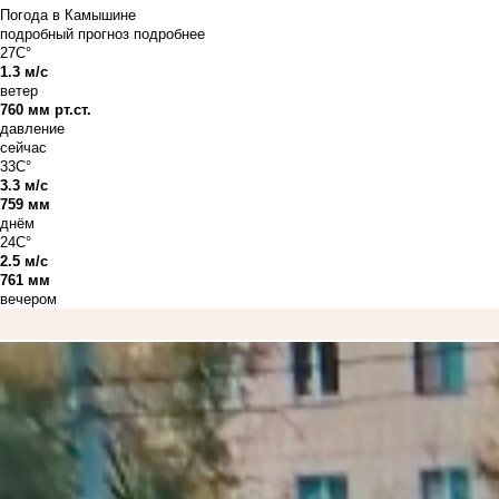
Погода в Камышине
подробный прогноз
подробнее
27C°
1.3 м/с
ветер
760 мм рт.ст.
давление
сейчас
33C°
3.3 м/с
759 мм
днём
24C°
2.5 м/с
761 мм
вечером