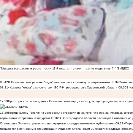
"Мусорка все растет и растет: если 11-й квартал - значит, там не люди живут?!" (ВИДЕО)
08:42
В Камышинском районе "леди" отправилась к тайнику за наркотиками
08:34
Станисла
08:21
«Крышка "котла" захлопнется»: ВС РФ прорываются в Харьковской области
08:05
В К
17:29
Простора в зале заседания Камышинского городского суда, где пройдет первое слуш
15:20
Певицу Елену Тополю из Запорожья затравили из-за того, что она занималась сексом
израненных отправили к хирургам
10:32
В Волгоградской области расчищают живописную р
Станислава Зинченко разве что на портретах к поздравительным публикациям
09:22
«Пора 
прощаются с погибшим в спецоперации Андреем Степановым
09:04
Волгоградскую область