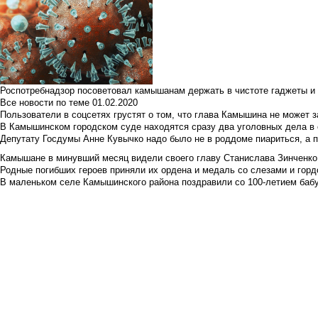
Роспотребнадзор посоветовал камышанам держать в чистоте гаджеты и 
Все новости по теме
01.02.2020
Пользователи в соцсетях грустят о том, что глава Камышина не может з
В Камышинском городском суде находятся сразу два уголовных дела в о
Депутату Госдумы Анне Кувычко надо было не в роддоме пиариться, а 
Камышане в минувший месяц видели своего главу Станислава Зинченко р
Родные погибших героев приняли их ордена и медаль со слезами и гор
В маленьком селе Камышинского района поздравили со 100-летием баб