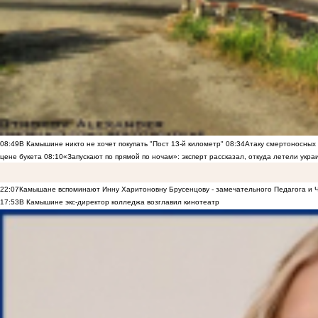
08:49
В Камышине никто не хочет покупать "Пост 13-й километр"
08:34
Атаку смертоносных
цене букета
08:10
«Запускают по прямой по ночам»: эксперт рассказал, откуда летели укр
22:07
Камышане вспоминают Инну Харитоновну Брусенцову - замечательного Педагога и 
17:53
В Камышине экс-директор колледжа возглавил кинотеатр