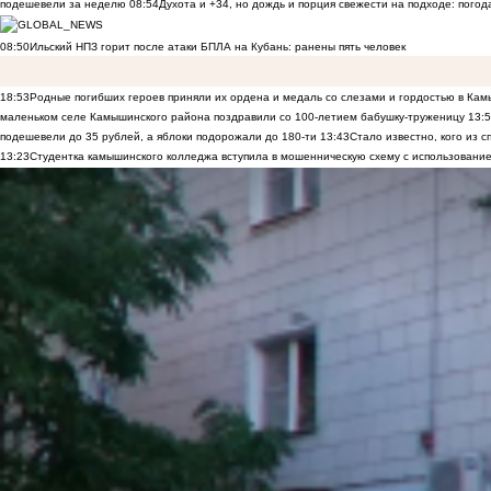
подешевели за неделю
08:54
Духота и +34, но дождь и порция свежести на подходе: погод
08:50
Ильский НПЗ горит после атаки БПЛА на Кубань: ранены пять человек
18:53
Родные погибших героев приняли их ордена и медаль со слезами и гордостью в Ка
маленьком селе Камышинского района поздравили со 100-летием бабушку-труженицу
13:
подешевели до 35 рублей, а яблоки подорожали до 180-ти
13:43
Стало известно, кого из
13:23
Студентка камышинского колледжа вступила в мошенническую схему с использование