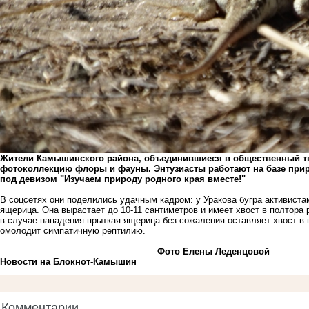
Жители Камышинского района, объединившиеся в общественный тв
фотоколлекцию флоры и фауны. Энтузиасты работают на базе при
под девизом "Изучаем природу родного края вместе!"
В соцсетях они поделились удачным кадром: у Уракова бугра активиста
ящерица. Она вырастает до 10-11 сантиметров и имеет хвост в полтора 
в случае нападения прыткая ящерица без сожаления оставляет хвост в па
омолодит симпатичную рептилию.
Фото Елены Леденцовой
Новости на Блoкнoт-Камышин
Комментарии