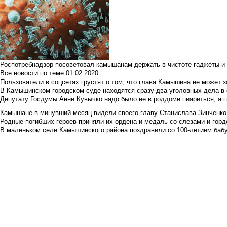
Роспотребнадзор посоветовал камышанам держать в чистоте гаджеты и 
Все новости по теме
01.02.2020
Пользователи в соцсетях грустят о том, что глава Камышина не может з
В Камышинском городском суде находятся сразу два уголовных дела в о
Депутату Госдумы Анне Кувычко надо было не в роддоме пиариться, а 
Камышане в минувший месяц видели своего главу Станислава Зинченко р
Родные погибших героев приняли их ордена и медаль со слезами и гор
В маленьком селе Камышинского района поздравили со 100-летием баб