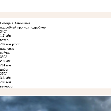
Погода в Камышине
подробный прогноз
подробнее
34C°
1.7 м/с
ветер
762 мм рт.ст.
давление
сейчас
33C°
2.8 м/с
761 мм
днём
27C°
3.6 м/с
760 мм
вечером