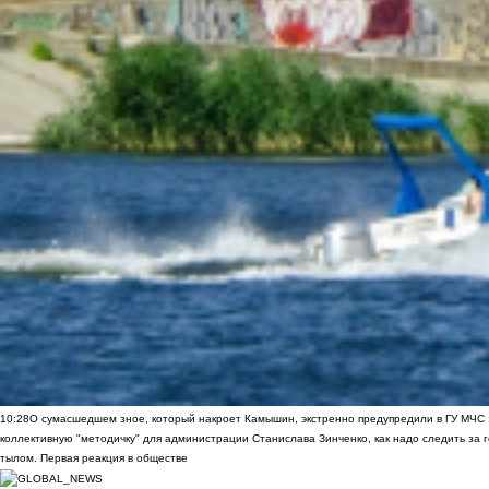
10:28
О сумасшедшем зное, который накроет Камышин, экстренно предупредили в ГУ МЧС
коллективную "методичку" для администрации Станислава Зинченко, как надо следить за 
тылом. Первая реакция в обществе