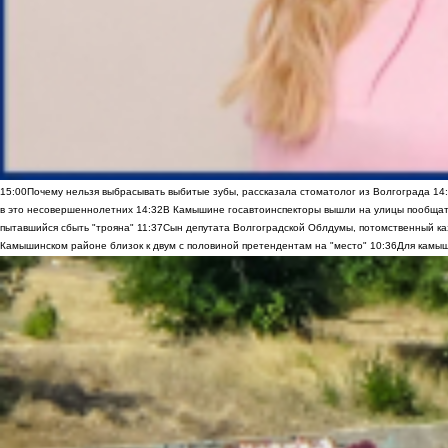
15:00
Почему нельзя выбрасывать выбитые зубы, рассказала стоматолог из Волгограда
14
в это несовершеннолетних
14:32
В Камышине госавтоинспекторы вышли на улицы пообщать
пытавшийся сбыть "трояна"
11:37
Сын депутата Волгоградской Облдумы, потомственный ка
Камышинском районе близок к двум с половиной претендентам на "место"
10:36
Для камыш