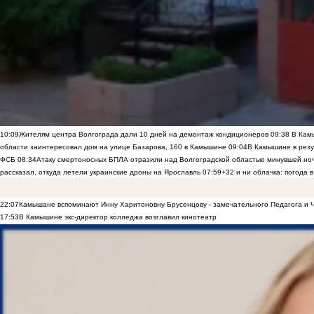
10:09
Жителям центра Волгограда дали 10 дней на демонтаж кондиционеров
09:38
В Камы
области заинтересовал дом на улице Базарова, 160 в Камышине
09:04
В Камышине в резу
ФСБ
08:34
Атаку смертоносных БПЛА отразили над Волгоградской областью минувшей но
рассказал, откуда летели украинские дроны на Ярославль
07:59
+32 и ни облачка: погода 
22:07
Камышане вспоминают Инну Харитоновну Брусенцову - замечательного Педагога и 
17:53
В Камышине экс-директор колледжа возглавил кинотеатр