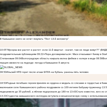
В Камышине никто не хочет покупать "Пост 13-й километр"
10:05
"Мусорка все растет и растет: если 11-й квартал - значит, там не люди живут?!" (ВИД
поздравительным публикациям
09:22
«Пора договариваться»: Маск отказывает Киеву в Starli
Степановым
09:04
Волгоградскую область накрыла волна фейков о холере в воде
08:58
Вол
порция свежести на подходе: погода в Камышине 8 августа
08:50
Ильский НПЗ горит после атаки БПЛА на Кубань: ранены пять человек
18:53
Родные погибших героев приняли их ордена и медаль со слезами и гордостью в Ка
маленьком селе Камышинского района поздравили со 100-летием бабушку-труженицу
13:
подешевели до 35 рублей, а яблоки подорожали до 180-ти
13:43
Стало известно, кого из
13:23
Студентка камышинского колледжа вступила в мошенническую схему с использование