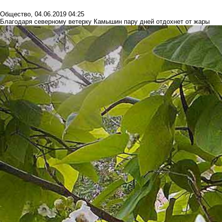
Общество
,
04.06.2019 04:25
Благодаря северному ветерку Камышин пару дней отдохнет от жары