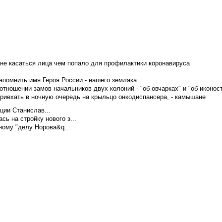
не касаться лица чем попало для профилактики коронавируса
апомнить имя Героя России - нашего земляка
тношении замов начальников двух колоний - "об овчарках" и "об иконос
приехать в ночную очередь на крыльцо онкодиспансера, - камышане
ции Станислав...
ь на стройку нового з...
ому "делу Норова&q...