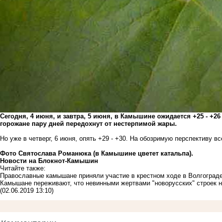
Сегодня, 4 июня, и завтра, 5 июня, в Камышине ожидается +25 - +2
горожане пару дней передохнут от нестерпимой жары.
Но уже в четверг, 6 июня, опять +29 - +30. На обозримую перспективу в
Фото Святослава Романюка (в Камышине цветет катальпа).
Новости на Блoкнoт-Камышин
Читайте также:
Православные камышане приняли участие в крестном ходе в Волгоград
Камышане переживают, что невинными жертвами "новорусских" строек н
(02.06.2019 13:10)