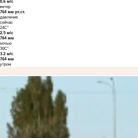
0.6 м/с
ветер
764 мм рт.ст.
давление
сейчас
24C°
2.5 м/с
764 мм
ночью
30C°
3.2 м/с
764 мм
утром