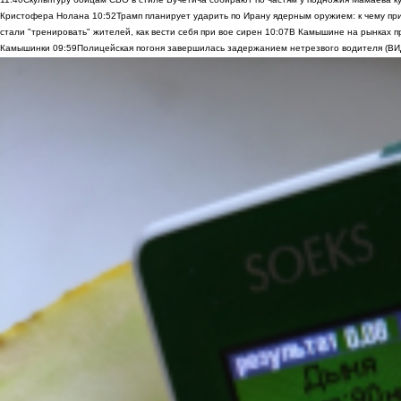
Кристофера Нолана
10:52
Трамп планирует ударить по Ирану ядерным оружием: к чему при
стали "тренировать" жителей, как вести себя при вое сирен
10:07
В Камышине на рынках п
Камышинки
09:59
Полицейская погоня завершилась задержанием нетрезвого водителя (В