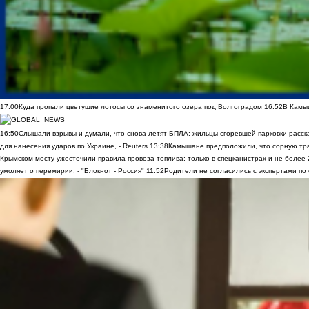
17:00
Куда пропали цветущие лотосы со знаменитого озера под Волгоградом
16:52
В Камы
16:50
Слышали взрывы и думали, что снова летят БПЛА: жильцы сгоревшей парковки расск
для нанесения ударов по Украине, - Reuters
13:38
Камышане предположили, что сорную трав
Крымском мосту ужесточили правила провоза топлива: только в спецканистрах и не более
умоляет о перемирии, - "Блокнот - Россия"
11:52
Родители не согласились с экспертами по