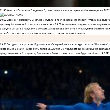
11:30
Актер из Волжского Владимир Бутенко снялся в новом сериале «Коп-звезда» на ТНТ
10:22
Сирены и опасность БПЛА не испугали: в гостиницах и санаториях Кубани выросло 
доставку бюллетеней по городам и поселкам
09:32
Камышанам понравилось выращивать п
5 августа
08:15
Под парусами в областных соревнованиях отлично выступили спортсмены 
ведра!»: августовский сезон груздей начался в Волгоградской области
19:47
Сегодня, 4 августа, из Мурманска на Северный полюс взял курс ледокол "Росатома",
контроль за ценами на продукты питания
18:09
На центральном рынке Камышина выставили
предпринимателей получил субсидию на объект отдыха, и что это будет за объект
17:33
Ро