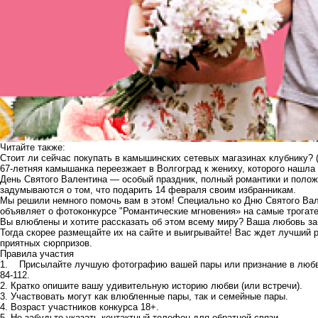
Читайте также:
Стоит ли сейчас покупать в камышинских сетевых магазинах клубнику?
67-летняя камышанка переезжает в Волгоград к жениху, которого нашла 
День Святого Валентина — особый праздник, полный романтики и поло
задумываются о том, что подарить 14 февраля своим избранникам.
Мы решили немного помочь вам в этом! Специально ко Дню Святого В
объявляет о фотоконкурсе "Романтические мгновения» на самые трога
Вы влюблены и хотите рассказать об этом всему миру? Ваша любовь з
Тогда скорее размещайте их на сайте и выигрывайте! Вас ждет лучший
приятных сюрпризов.
Правила участия
1. Присылайте лучшую фотографию вашей пары или признание в любв
84-112.
2. Кратко опишите вашу удивительную историю любви (или встречи).
3. Участвовать могут как влюбленные пары, так и семейные пары.
4. Возраст участников конкурса 18+.
5. Не забудьте указать контактный телефон для обратной связи.