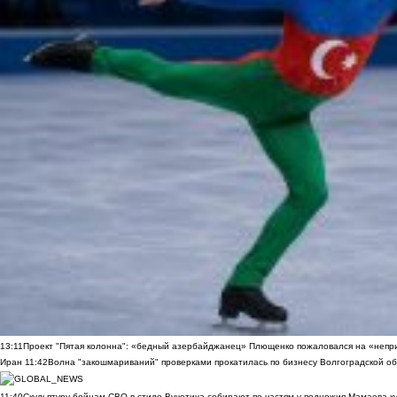
13:11
Проект "Пятая колонна": «бедный азербайджанец» Плющенко пожаловался на «непри
Иран
11:42
Волна "закошмариваний" проверками прокатилась по бизнесу Волгоградской обла
11:40
Скульптуру бойцам СВО в стиле Вучетича собирают по частям у подножия Мамаева к