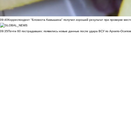
09:40
Корреспондент "Блокнота Камышина" получил хороший результат при проверке мест
09:35
Почти 60 пострадавших: появились новые данные после удара ВСУ по Архипо-Осипов