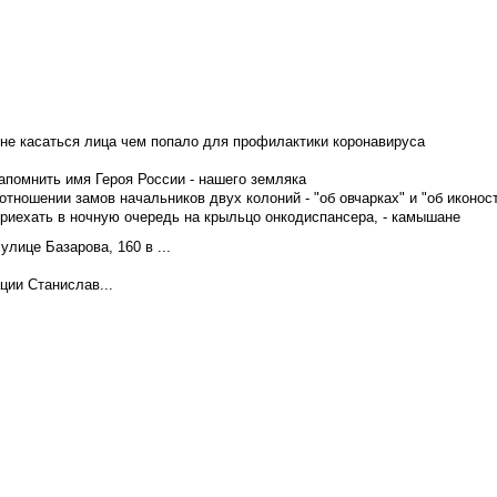
не касаться лица чем попало для профилактики коронавируса
апомнить имя Героя России - нашего земляка
тношении замов начальников двух колоний - "об овчарках" и "об иконос
приехать в ночную очередь на крыльцо онкодиспансера, - камышане
лице Базарова, 160 в ...
ции Станислав...