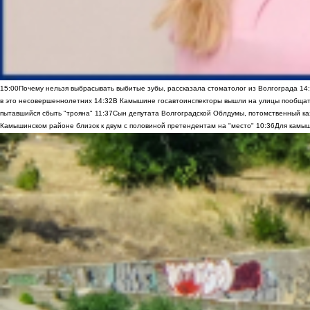
15:00
Почему нельзя выбрасывать выбитые зубы, рассказала стоматолог из Волгограда
14
в это несовершеннолетних
14:32
В Камышине госавтоинспекторы вышли на улицы пообщать
пытавшийся сбыть "трояна"
11:37
Сын депутата Волгоградской Облдумы, потомственный ка
Камышинском районе близок к двум с половиной претендентам на "место"
10:36
Для камыш