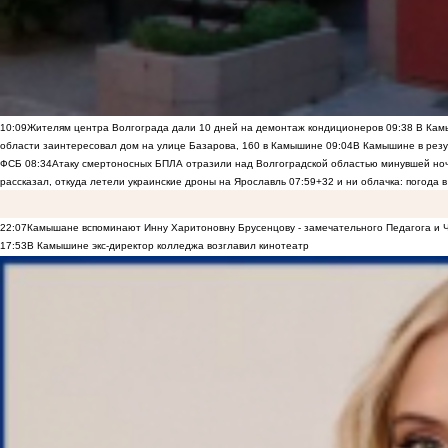
10:09
Жителям центра Волгограда дали 10 дней на демонтаж кондиционеров
09:38
В Камы
области заинтересовал дом на улице Базарова, 160 в Камышине
09:04
В Камышине в резу
ФСБ
08:34
Атаку смертоносных БПЛА отразили над Волгоградской областью минувшей но
рассказал, откуда летели украинские дроны на Ярославль
07:59
+32 и ни облачка: погода 
22:07
Камышане вспоминают Инну Харитоновну Брусенцову - замечательного Педагога и 
17:53
В Камышине экс-директор колледжа возглавил кинотеатр