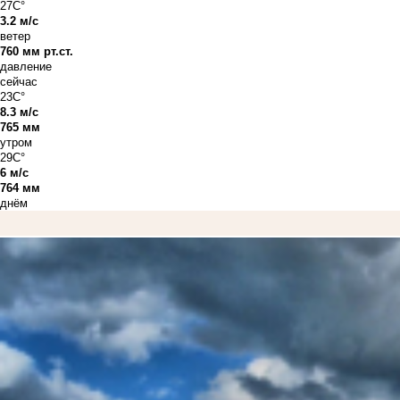
27C°
3.2 м/с
ветер
760 мм рт.ст.
давление
сейчас
23C°
8.3 м/с
765 мм
утром
29C°
6 м/с
764 мм
днём