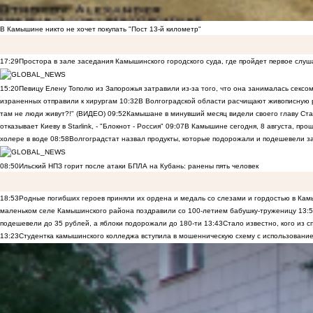
В Камышине никто не хочет покупать "Пост 13-й километр"
17:29
Простора в зале заседания Камышинского городского суда, где пройдет первое слуш
15:20
Певицу Елену Тополю из Запорожья затравили из-за того, что она занималась сексом
израненных отправили к хирургам
10:32
В Волгоградской области расчищают живописную р
там не люди живут?!" (ВИДЕО)
09:52
Камышане в минувший месяц видели своего главу Ста
отказывает Киеву в Starlink, - "Блокнот - Россия"
09:07
В Камышине сегодня, 8 августа, пр
холере в воде
08:58
Волгоградстат назвал продукты, которые подорожали и подешевели 
08:50
Ильский НПЗ горит после атаки БПЛА на Кубань: ранены пять человек
18:53
Родные погибших героев приняли их ордена и медаль со слезами и гордостью в Ка
маленьком селе Камышинского района поздравили со 100-летием бабушку-труженицу
13:
подешевели до 35 рублей, а яблоки подорожали до 180-ти
13:43
Стало известно, кого из
13:23
Студентка камышинского колледжа вступила в мошенническую схему с использование