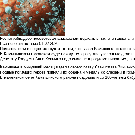
Роспотребнадзор посоветовал камышанам держать в чистоте гаджеты и 
Все новости по теме
01.02.2020
Пользователи в соцсетях грустят о том, что глава Камышина не может з
В Камышинском городском суде находятся сразу два уголовных дела в о
Депутату Госдумы Анне Кувычко надо было не в роддоме пиариться, а 
Камышане в минувший месяц видели своего главу Станислава Зинченко р
Родные погибших героев приняли их ордена и медаль со слезами и гор
В маленьком селе Камышинского района поздравили со 100-летием баб