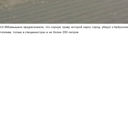
13:38
Камышане предположили, что сорную траву, которой зарос город, уберут к Арбузно
топлива: только в спецканистрах и не более 200 литров