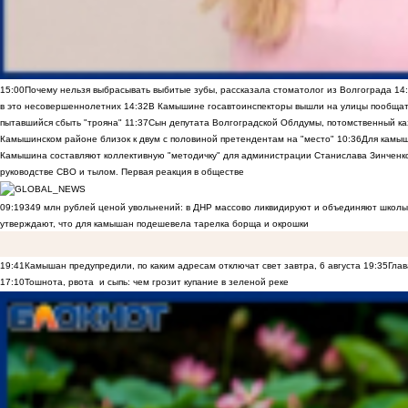
15:00
Почему нельзя выбрасывать выбитые зубы, рассказала стоматолог из Волгограда
14
в это несовершеннолетних
14:32
В Камышине госавтоинспекторы вышли на улицы пообщать
пытавшийся сбыть "трояна"
11:37
Сын депутата Волгоградской Облдумы, потомственный ка
Камышинском районе близок к двум с половиной претендентам на "место"
10:36
Для камы
Камышина составляют коллективную "методичку" для администрации Станислава Зинченко,
руководстве СВО и тылом. Первая реакция в обществе
09:19
349 млн рублей ценой увольнений: в ДНР массово ликвидируют и объединяют школы
утверждают, что для камышан подешевела тарелка борща и окрошки
19:41
Камышан предупредили, по каким адресам отключат свет завтра, 6 августа
19:35
Глав
17:10
Тошнота, рвота и сыпь: чем грозит купание в зеленой реке