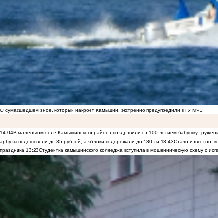
О сумасшедшем зное, который накроет Камышин, экстренно предупредили в ГУ МЧС
14:04
В маленьком селе Камышинского района поздравили со 100-летием бабушку-тружен
арбузы подешевели до 35 рублей, а яблоки подорожали до 180-ти
13:43
Стало известно, 
праздника
13:23
Студентка камышинского колледжа вступила в мошенническую схему с исп