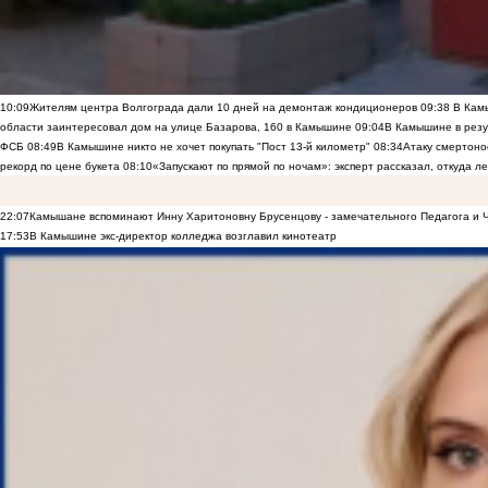
10:09
Жителям центра Волгограда дали 10 дней на демонтаж кондиционеров
09:38
В Камы
области заинтересовал дом на улице Базарова, 160 в Камышине
09:04
В Камышине в резу
ФСБ
08:49
В Камышине никто не хочет покупать "Пост 13-й километр"
08:34
Атаку смертоно
рекорд по цене букета
08:10
«Запускают по прямой по ночам»: эксперт рассказал, откуда 
22:07
Камышане вспоминают Инну Харитоновну Брусенцову - замечательного Педагога и 
17:53
В Камышине экс-директор колледжа возглавил кинотеатр