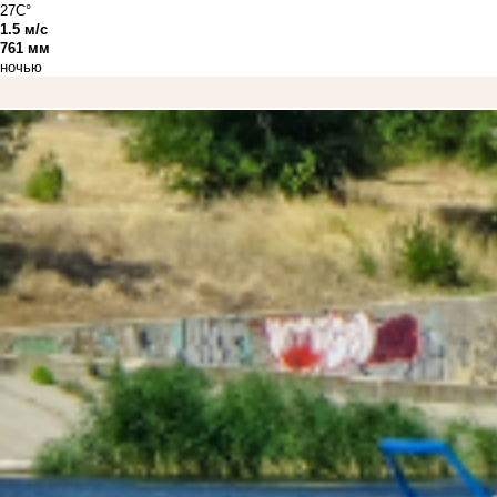
27C°
1.5 м/с
761 мм
ночью