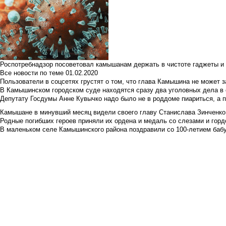
Роспотребнадзор посоветовал камышанам держать в чистоте гаджеты и 
Все новости по теме
01.02.2020
Пользователи в соцсетях грустят о том, что глава Камышина не может з
В Камышинском городском суде находятся сразу два уголовных дела в о
Депутату Госдумы Анне Кувычко надо было не в роддоме пиариться, а 
Камышане в минувший месяц видели своего главу Станислава Зинченко р
Родные погибших героев приняли их ордена и медаль со слезами и гор
В маленьком селе Камышинского района поздравили со 100-летием баб