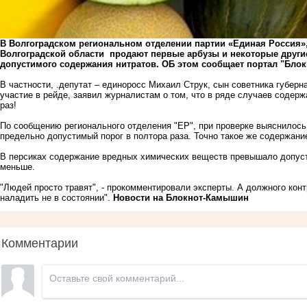
В Волгоградском региональном отделении партии «Единая Россия», 
Волгоградской области продают первые арбузы и некоторые друг
допустимого содержания нитратов. ОБ этом сообщает портал "Блок
В частности, .депутат – единоросс Михаил Струк, сын советника губерн
участие в рейде, заявил журналистам о том, что в ряде случаев соде
раз!
По сообщению регионального отделения "ЕР", при проверке выяснилось
предельно допустимый порог в полтора раза. Точно такое же содержан
В персиках содержание вредных химических веществ превышало допусти
меньше.
"Людей просто травят", - прокомментировали эксперты. А должного конт
наладить не в состоянии".
Новости на Блoкнoт-Камышин
Комментарии