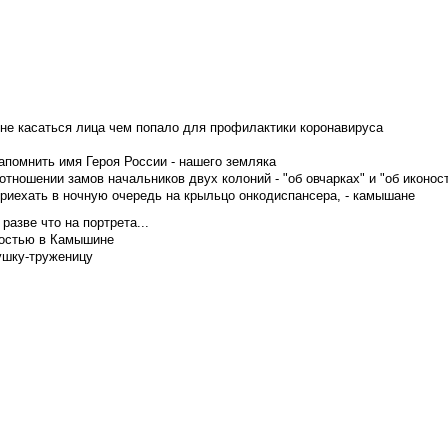
не касаться лица чем попало для профилактики коронавируса
апомнить имя Героя России - нашего земляка
тношении замов начальников двух колоний - "об овчарках" и "об иконос
приехать в ночную очередь на крыльцо онкодиспансера, - камышане
азве что на портрета...
достью в Камышине
ушку-труженицу