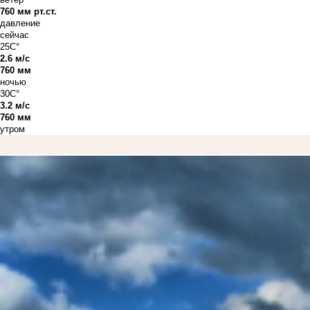
760 мм рт.ст.
давление
сейчас
25C°
2.6 м/с
760 мм
ночью
30C°
3.2 м/с
760 мм
утром