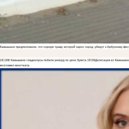
Камышане предположили, что сорную траву, которой зарос город, уберут к Арбузному фе
18:16
В Камышине гладиолусы побили рекорд по цене букета
18:09
Делегация из Камышинс
возглавил кинотеатр