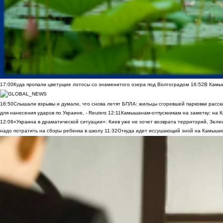
17:00
Куда пропали цветущие лотосы со знаменитого озера под Волгоградом
16:52
В Камы
16:50
Слышали взрывы и думали, что снова летят БПЛА: жильцы сгоревшей парковки расск
для нанесения ударов по Украине, - Reuters
12:11
Камышанам-отпускникам на заметку: на К
12:08
«Украина в драматической ситуации»: Киев уже не хочет возврата территорий, Зелен
надо потратить на сборы ребенка в школу
11:32
Откуда идет иссушающий зной на Камыши