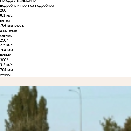
Погода в Камышине
подробный прогноз
подробнее
28C°
0.1 м/с
ветер
764 мм рт.ст.
давление
сейчас
25C°
2.5 м/с
764 мм
ночью
30C°
3.2 м/с
764 мм
утром