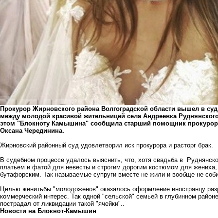
Прокурор Жирновского района Волгоградской области вышел в суд
между молодой красивой жительницей села Андреевка Руднянского
этом "Блокноту Камышина" сообщила старший помощник прокурора
Оксана Черединина.
Жирновский районный суд удовлетворил иск прокурора и расторг брак.
В судебном процессе удалось выяснить, что, хотя свадьба в Руднянско
платьем и фатой для невесты и строгим дорогим костюмом для жениха
бутафорским. Так называемые супруги вместе не жили и вообще не соб
Целью женитьбы "молодоженов" оказалось оформление иностранцу разр
коммерческий интерес. Так одной "сельской" семьей в глубинном районе
пострадал от ликвидации такой "ячейки"..
Новости на Блoкнoт-Камышин