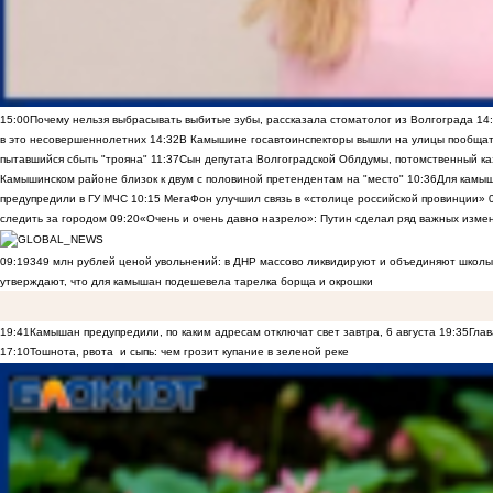
15:00
Почему нельзя выбрасывать выбитые зубы, рассказала стоматолог из Волгограда
14
в это несовершеннолетних
14:32
В Камышине госавтоинспекторы вышли на улицы пообщать
пытавшийся сбыть "трояна"
11:37
Сын депутата Волгоградской Облдумы, потомственный ка
Камышинском районе близок к двум с половиной претендентам на "место"
10:36
Для камы
предупредили в ГУ МЧС
10:15
МегаФон улучшил связь в «столице российской провинции»
следить за городом
09:20
«Очень и очень давно назрело»: Путин сделал ряд важных изме
09:19
349 млн рублей ценой увольнений: в ДНР массово ликвидируют и объединяют школы
утверждают, что для камышан подешевела тарелка борща и окрошки
19:41
Камышан предупредили, по каким адресам отключат свет завтра, 6 августа
19:35
Глав
17:10
Тошнота, рвота и сыпь: чем грозит купание в зеленой реке