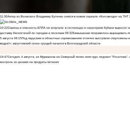
11:30
Актер из Волжского Владимир Бутенко снялся в новом сериале «Коп-звезда» на ТНТ
10:22
Сирены и опасность БПЛА не испугали: в гостиницах и санаториях Кубани выросло 
доставку бюллетеней по городам и поселкам
09:32
Камышанам понравилось выращивать п
5 августа
08:15
Под парусами в областных соревнованиях отлично выступили спортсмены 
ведра!»: августовский сезон груздей начался в Волгоградской области
19:47
Сегодня, 4 августа, из Мурманска на Северный полюс взял курс ледокол "Росатома",
контроль за ценами на продукты питания